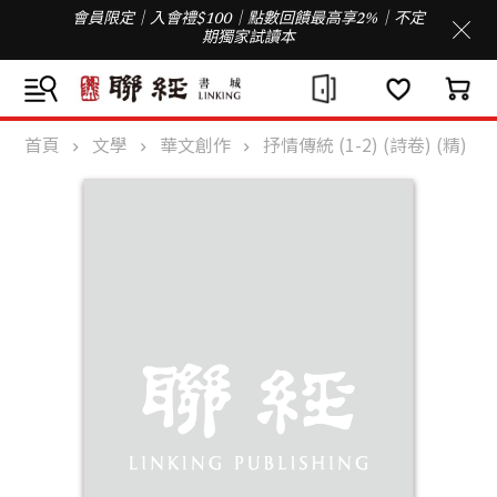
會員限定｜入會禮$100｜點數回饋最高享2%｜不定
期獨家試讀本
首頁
文學
華文創作
抒情傳統 (1-2) (詩卷) (精)