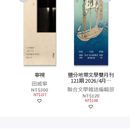
漫：情
寧視
鹽分地帶文學雙月刊
兒
121期 2026/4月號
田威寧
（臺南運河一〇〇年
聯合文學雜誌編輯部
NT$
300
紀念）
NT$
237
NT$
120
NT$
108