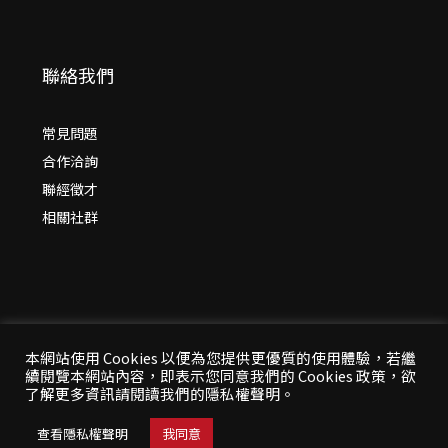
聯絡我們
常見問題
合作洽詢
聯經徵才
相關社群
本網站使用 Cookies 以便為您提供更優質的使用體驗，若繼
續閱覽本網站內容，即表示您同意我們的 Cookies 政策，欲
© 2026 年
聯經出版：思考，連結過去與未來
了解更多資訊請閱讀我們的隱私權聲明。
All Rights Reserved | 本站台資料為版權所有，非經同
意請勿作任何形式之轉載使用
查看隱私權聲明
我同意