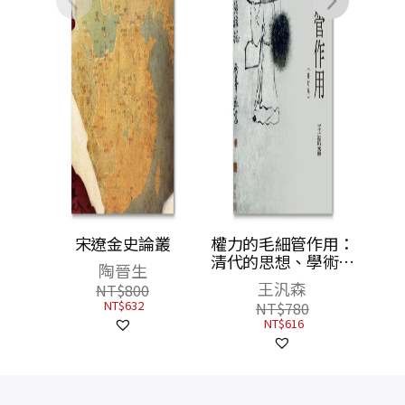
宋遼金史論叢
權力的毛細管作用：
清代的思想、學術與
陶晉生
心態（修訂版）
王汎森
NT$
800
NT$
632
NT$
780
NT$
616