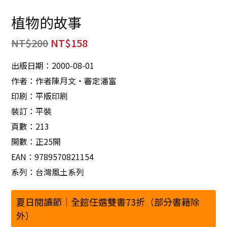
植物的故事
NT$
200
NT$
158
出版日期：2000-08-01
作者：作者陳月文‧審定潘富
印刷：平版印刷
裝訂：平裝
頁數：213
開數：正25開
EAN：9789570821154
系列：台灣風土系列
夏日閱讀節｜全館任選雙書73折（部分書籍除
外）