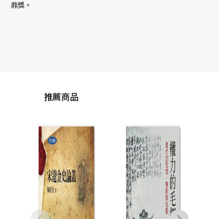
鼎獎。
推薦商品
錦
魚、
機與