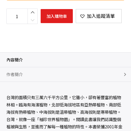
植
物
加入追蹤清單
加入購物車
的
故
事
數
量
內容簡介
作者簡介
台灣的面積只有三萬六千平方公里，它雖小，卻有著豐富的植物
林相。臨海有海濱植物，北部低海拔地區有亞熱帶植物、南部低
海拔有熱帶植物、中海拔則是溫帶植物、高海拔則是寒帶植物。
台灣，就像一座「袖珍世界植物園」。閱讀此書讓我們認識整個
植被與生態，並進而了解每一種植物的特性。本書榮獲2001年金