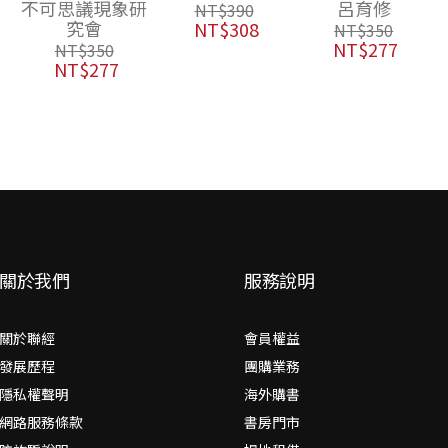
研
呂育修
陳又凌
NT$
390
官網獨家，附贈
NT$
308
NT$
350
NT$
380
作者親簽【春到
NT$
277
NT$
300
斗方】一張）
關於我們
服務說明
關於聯經
會員權益
發展歷程
團購業務
隱私權聲明
海外購書
網路服務條款
書房門市