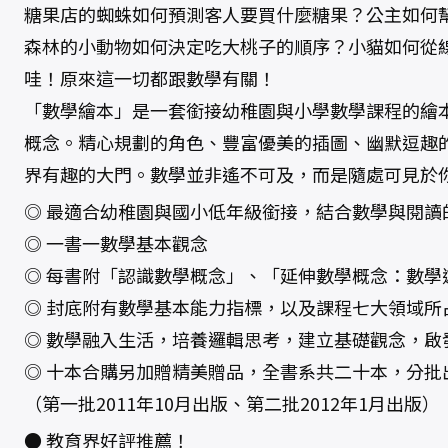
糖果店的蜘蛛如何預測客人要買什麼糖果？公主如何
森林的小動物如何決定吃大桃子的順序？小貓如何從
哇！原來這一切都跟數學有關！
「數學繪本」是一套銜接幼稚園與小學數學課程的繪
概念。精心規劃的角色、豐富優美的插圖、幽默逗趣
界有趣的大門。數學並非遙不可及，而是隨處可見於
◎ 最適合幼稚園與國小低年級銜接，結合數學與閱讀
◎ 一書一數學基本觀念
◎ 每書附「認識數學概念」、「延伸數學概念：數學
◎ 封底附有數學基本能力指標，以及課程七大領域所
◎ 數學融入生活，培養邏輯思考，建立基礎觀念，啟
◎ 十本合購另加贈精美贈品，全書系共二十本，分批
（第一批2011年10月出版、第二批2012年1月出版）
● 教育界好評推薦！