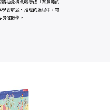
更將抽象概念轉變成「有意義的
事學習解題、推理的過程中，可
再畏懼數學。
故宮好好玩2：
大人也不知道的
故宮好好玩，皇
奧
從前從前皇帝有
求生防災知識大
帝帶你逛套書組
座遊樂園
集合
（《從前從前皇
陳又凌
求生防災研究會
陳又凌
帝有座動物園》
NT$
380
NT$
350
NT$
760