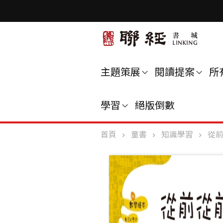
主題策展
閱讀提案
所
學習
絕版倒數
首頁
童書
知識學習
從