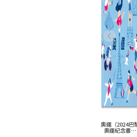
奧運（2024巴黎
大人也不知道
奧運紀念書衣
不可思議現象
版）
集合2：模仿