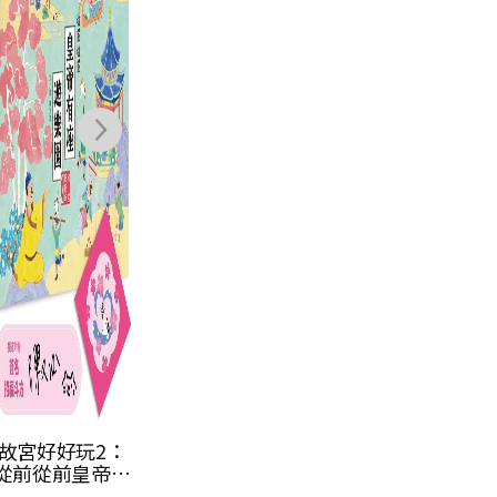
+《從前從前皇
NT$
300
NT$
277
NT$
570
帝有座遊樂
園》，附贈限量
【有貓就給過】
票卡夾＋作者親
簽【春到斗方】
一張）