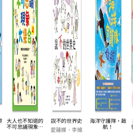
的
說不的世界史
海洋守護隊，啟
故宮好好玩2：
大
航！
從前從前皇帝有
愛蓮娜．李維
偶
座遊樂園（聯經