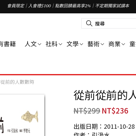
會員限定｜入會禮$100｜點數回饋最高享2%｜不定期獨家試讀本
搜
尋
關
鍵
字
有書籍
人文
社科
文學
藝術
商業
童
:
前從前的人數數時
從前從前的
NT$
299
NT$
236
出版日期：2011-10-28
作者：引汲水