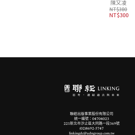
陳又凌
不可思議現象
像會學得比較
究會
NT$
380
快？
NT$
300
NT$
350
NT$
277
聯經出版事業股份有限公司
統一編號：04704023
221新北市汐止區大同路一段369號
(02)8692-5747
linkingdc@udngroup.com.tw