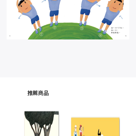
推薦商品
一
02
×金
手運