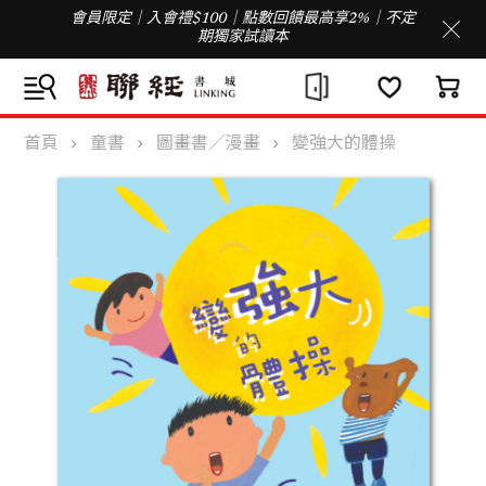
會員限定｜入會禮$100｜點數回饋最高享2%｜不定
期獨家試讀本
首頁
童書
圖畫書／漫畫
變強大的體操