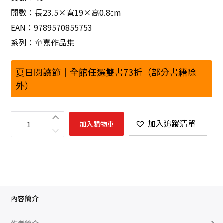
開數：長23.5×寬19×高0.8cm
EAN：9789570855753
系列：童嘉作品集
夏日閱讀節｜全館任選雙書73折（部分書籍除
外）
變
強
加入追蹤清單
加入購物車
大
的
體
操
數
量
內容簡介