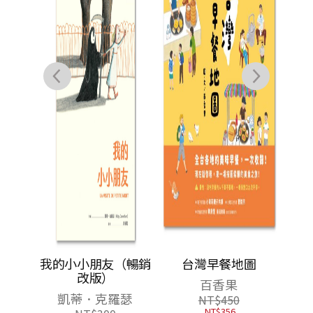
量贈
家X生
我的小小朋友（暢銷
台灣早餐地圖
書（神
改版）
百香果
餐廳，
凱蒂．克羅瑟
NT$
450
NT$
356