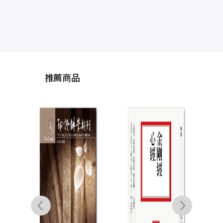
推薦商品
夏多
的
書
大運
能看
至
附】