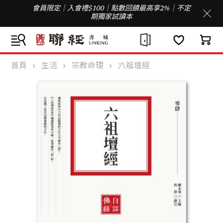
會員限定｜入會禮$100｜點數回饋最高享2%｜不定
期獨家試讀本
首頁
生活
宗教命理
六祖壇經