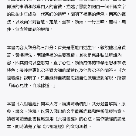
傳法的事蹟和啟導門人的言教，描述了惠能如何由一個不識文字
的砍柴少年成為一代宗師的過程，闡明了禪宗的傳承、南宗的禪
法，以及南宗對智慧、定慧、坐禪、頓漸、一行三昧、無相、無
住、無念等問題的解釋。
本書內容大致分為三部分：首先是惠能自述生平，敘說他出身貧
苦、黃梅得法、南歸傳禪的主要事蹟；其次是惠能弘法所說內
容，即其如何以空融有、直了心性、頓悟成佛的禪學思想和禪法
特色；最後是惠能弟子對大師的請益以及他與弟子的問答。《六
祖壇經》說明了，只要能夠自我體忍認自性就能達到解脫，所謂
「識心見性，自成佛道。」
本書《六祖壇經》開本大方，編排清晰疏朗，共分題旨解說、原
典、譯文、注釋，以深入淺出的文字重新詮釋和解析佛經旨意。
讀者可透過此書輕鬆運用《六祖壇經》的心法，當作讀經的誦念
本，同時清楚了解《六祖壇經》的文句涵義。