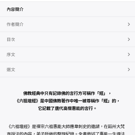
內容簡介
作者簡介
目次
序文
選文
佛教經典中只有記錄佛的言行方可稱作「經」，
《六祖壇經》是中國佛教著作中唯一被尊稱作「經」的，
它記載了唐代高僧惠能的言行。
《六祖壇經》是禪宗六祖惠能大師應韋刺史的邀請，在韶州大梵
寺說法的內容，弟子所做的整理紀錄。全書敘述了惠能一生得法