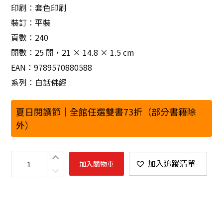
印刷：套色印刷
裝訂：平裝
頁數：240
開數：25 開，21 × 14.8 × 1.5 cm
EAN：9789570880588
系列：白話佛經
夏日閱讀節｜全館任選雙書73折（部分書籍除
外）
六
祖
加入追蹤清單
加入購物車
壇
經
數
量