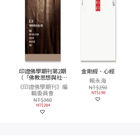
與佛教
印證佛學期刊第2期
金剛經．心經
（下）
（「佛教思想與社會
賴永海
正義」特輯）
《印證佛學期刊》編
NT$
250
輯委員會
NT$
198
NT$
360
NT$
284