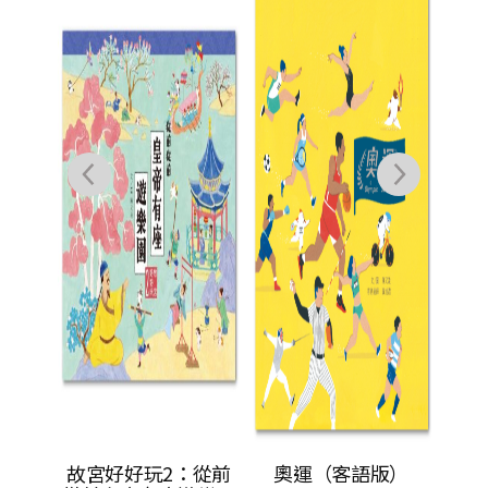
防
求
黎奧運
故宮好好玩2：從前
奧運（客語版）