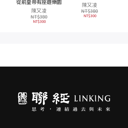
）
從前皇帝有座遊樂園
陳又凌
陳又凌
NT$
380
NT$
300
NT$
380
NT$
300