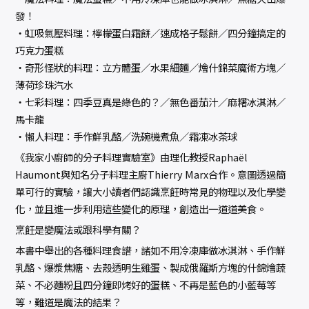
發！
‧虹吸氣壓料理：檸檬蛋白霜餅／速成格子鬆餅／四分鐘搞定的
巧克力蛋糕
‧奇形怪狀的料理：立方體蛋／水果細麵／燴什錦菜魔術方塊／
薄荷珍珠汽水
‧七彩料理：四季豆真是綠色的？／無色番茄汁／麻糬冰淇淋／
馬卡龍
‧懶人料理：手作鮮乳酪／洗碗機煮魚／霜凍冰茶球
《我家小廚師的分子料理實驗室》由理化教授Raphaël
Haumont與知名分子料理主廚Thierry Marx合作。意圖透過簡
單可行的實驗，讓大小讀者們認識烹飪時常見的物理以及化學變
化，並且進一步利用這些變化的原理，創造出一道道美食。
烹飪是變魔法或跟科學有關？
本書中舉出的各種料理食譜，諸如不用冷凍庫做冰淇淋、手作鮮
乳酪、爆漿焦糖、去殼透明生雞蛋、製成俄羅斯方塊的什錦燴蔬
菜、不必麵粉且四分鐘即烤好的蛋糕、不再是藍色的小藍莓等
等，難道是魔法的結果？