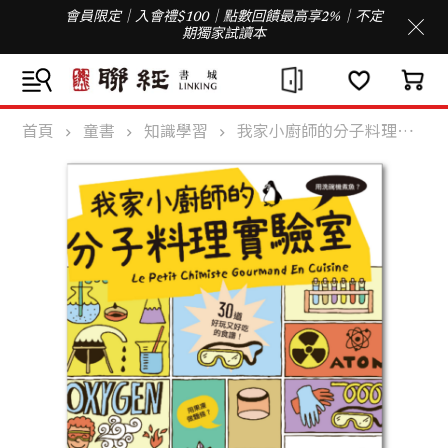
會員限定｜入會禮$100｜點數回饋最高享2%｜不定
期獨家試讀本
首頁
童書
知識學習
我家小廚師的分子料理實驗室：用洗碗機煮魚？用果凍做麵條？30道好玩又好吃的食譜！