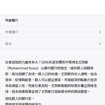
內容簡介
作者簡介
目次
社會良知的力量有多大？2006年諾貝爾和平獎得主尤努斯
（Muhammad Yunus）以鄉村銀行的理念，提供窮人微額貸
款，成功扭轉了全球一億人口的命運。尤努斯向世人證明，結合
資本、紀律與創意，窮人可以變企業家，市場經濟的驅動力並非
來自貪婪人性，而是社會良知。尤努斯推動的除貧計畫正席捲全
球，這本自傳真實呈現了尤努斯打造無貧世界的精采歷程。
相信窮人的銀行家，
開發金字塔底層的經濟力