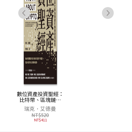
間人經
數位資產投資聖經：
續消費
比特幣、區塊鏈、
起
NFT及其他數位資產
奇
瑞克．艾德曼
的實用易懂指南
NT$
520
NT$
411