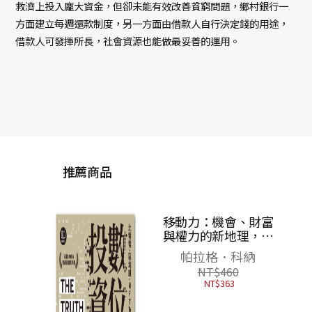
救濟上投入龐大資金，但卻未能有效改善貧窮問題，鄉村銀行一
方面建立每週還款制度，另一方面由借款人自行決定錢的用途，
借款人可發揮所長，社會資源也能做最妥善的運用。
推薦商品
移動力：機會、財富
全
與權力的新地理，給
油、
全球世代的2050年關
能，
帕拉格．科納
鍵報告
的
NT$
460
NT$
363