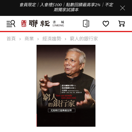
會員限定｜入會禮$100｜點數回饋最高享2%｜不定
期獨家試讀本
首頁
商業
經濟趨勢
窮人的銀行家