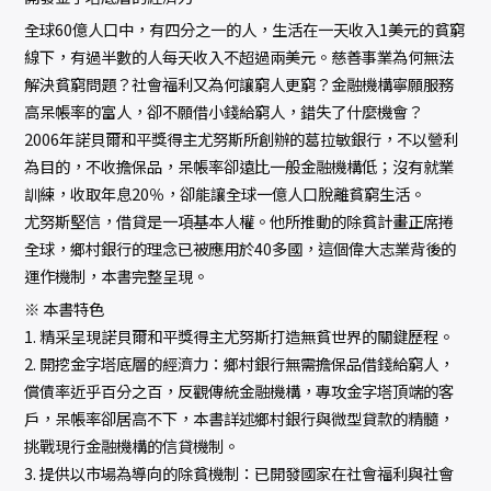
全球60億人口中，有四分之一的人，生活在一天收入1美元的貧窮
線下，有過半數的人每天收入不超過兩美元。慈善事業為何無法
解決貧窮問題？社會福利又為何讓窮人更窮？金融機構寧願服務
高呆帳率的富人，卻不願借小錢給窮人，錯失了什麼機會？
2006年諾貝爾和平獎得主尤努斯所創辦的葛拉敏銀行，不以營利
為目的，不收擔保品，呆帳率卻遠比一般金融機構低；沒有就業
訓練，收取年息20％，卻能讓全球一億人口脫離貧窮生活。
尤努斯堅信，借貸是一項基本人權。他所推動的除貧計畫正席捲
全球，鄉村銀行的理念已被應用於40多國，這個偉大志業背後的
運作機制，本書完整呈現。
※ 本書特色
1. 精采呈現諾貝爾和平獎得主尤努斯打造無貧世界的關鍵歷程。
2. 開挖金字塔底層的經濟力：鄉村銀行無需擔保品借錢給窮人，
償債率近乎百分之百，反觀傳統金融機構，專攻金字塔頂端的客
戶，呆帳率卻居高不下，本書詳述鄉村銀行與微型貸款的精髓，
挑戰現行金融機構的信貸機制。
3. 提供以市場為導向的除貧機制：已開發國家在社會福利與社會