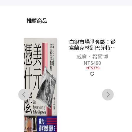
推薦商品
白銀市場爭奪戰：從
霸權
富蘭克林到巴菲特，
點燃全球經濟與關鍵
威廉．希爾博
決策的致富貨幣
NT$
480
NT$
379