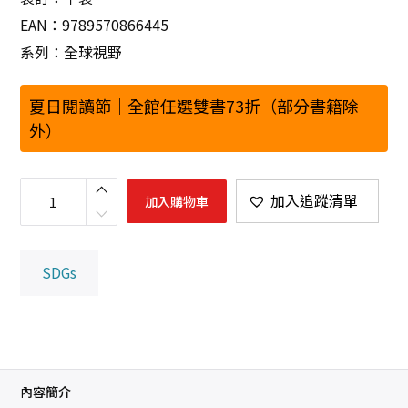
EAN：9789570866445
系列：全球視野
夏日閱讀節｜全館任選雙書73折（部分書籍除
外）
A
I
加入追蹤清單
加入購物車
世
代
與
我
們
SDGs
的
未
來
：
人
工
智
慧
如
何
內容簡介
改