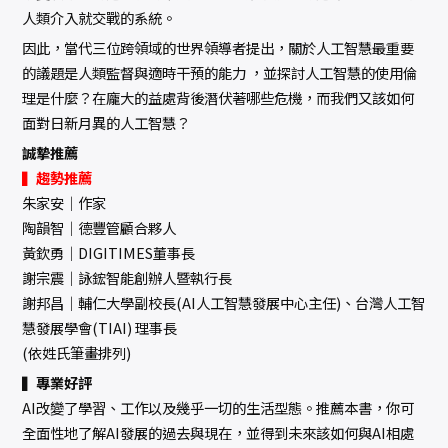
人類介入就交戰的系統。
因此，當代三位跨領域的世界領導者提出，關於人工智慧最重要
的議題是人類監督與適時干預的能力 ，並探討人工智慧的使用倫
理是什麼？在龐大的益處背後潛伏著哪些危機，而我們又該如何
面對日新月異的人工智慧？
誠摯推薦
▍趨勢推薦
朱家安│作家
陶韻智│德豐管顧合夥人
黃欽勇│DIGITIMES董事長
謝宗震｜詠鋐智能創辦人暨執行長
謝邦昌｜輔仁大學副校長(AI人工智慧發展中心主任)、台灣人工智
慧發展學會(TIAI) 理事長
(依姓氏筆畫排列)
▍專業好評
AI改變了學習、工作以及幾乎一切的生活型態。推薦本書，你可
全面性地了解AI發展的過去與現在，並得到未來該如何與AI相處