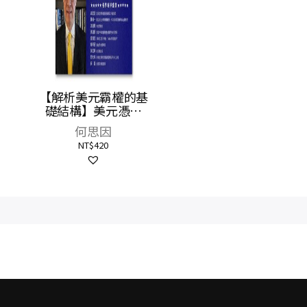
鏈斷
【解析美元霸權的基
與地緣
礎結構】美元憑什
全球經
麼？：左右全球金融
卡茲
何思因
的貨幣
NT$
420