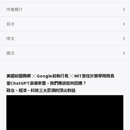
變
生
作者簡介
活
，
甚
至
目次
是
世
界
？
序文
數
量
選文
美國前國務卿 ╳ Google前執行長 ╳ MIT首任計算學院院長
當ChatGPT浪潮來襲，我們應該如何因應？
政治、經濟、科技三大巨頭的頂尖對話