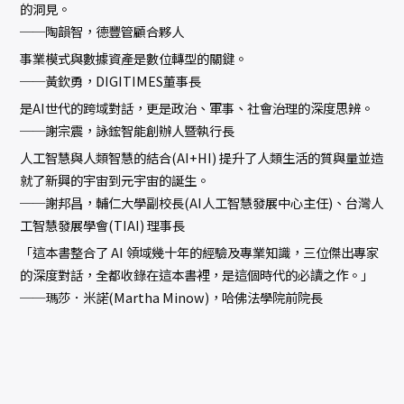
的洞見。
──陶韻智，德豐管顧合夥人
事業模式與數據資產是數位轉型的關鍵。
──黃欽勇，DIGITIMES董事長
是AI世代的跨域對話，更是政治、軍事、社會治理的深度思辨。
──謝宗震，詠鋐智能創辦人暨執行長
人工智慧與人類智慧的結合(AI+HI) 提升了人類生活的質與量並造
就了新興的宇宙到元宇宙的誕生。
──謝邦昌，輔仁大學副校長(AI人工智慧發展中心主任)、台灣人
工智慧發展學會(TIAI) 理事長
「這本書整合了 AI 領域幾十年的經驗及專業知識，三位傑出專家
的深度對話，全都收錄在這本書裡，是這個時代的必讀之作。」
──瑪莎．米諾(Martha Minow)，哈佛法學院前院長