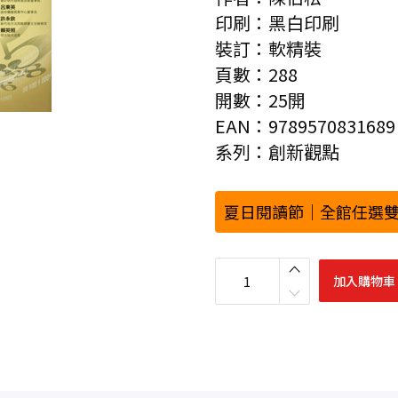
印刷：黑白印刷
裝訂：軟精裝
頁數：288
開數：25開
EAN：9789570831689
系列：創新觀點
夏日閱讀節｜全館任選雙
財
報
加入購物車
水
滸
傳
－
陳
伯
松
觀
點