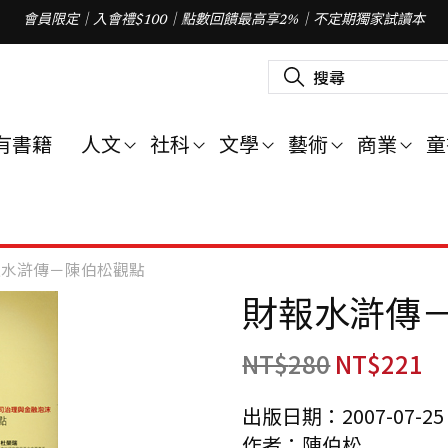
會員限定｜入會禮$100｜點數回饋最高享2%｜不定期獨家試讀本
搜
尋
關
鍵
字
有書籍
人文
社科
文學
藝術
商業
童
:
報水滸傳－陳伯松觀點
財報水滸傳
NT$
280
NT$
221
出版日期：2007-07-25
作者：陳伯松