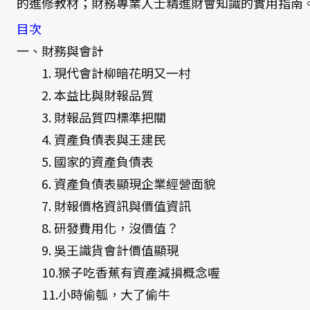
的進修教材；財務專業人士精進財會知識的實用指南
目次
一、財務與會計
1. 現代會計柳暗花明又一村
2. 本益比與財報品質
3. 財報品質四標準把關
4. 資產負債表與王建民
5. 國家的資產負債表
6. 資產負債表顯現企業經營面貌
7. 財報價格資訊與價值資訊
8. 研發費用化，沒價值？
9. 吳王識貨會計價值顯現
10.猴子吃香蕉有資產減損概念喔
11.小時偷瓠，大了偷牛