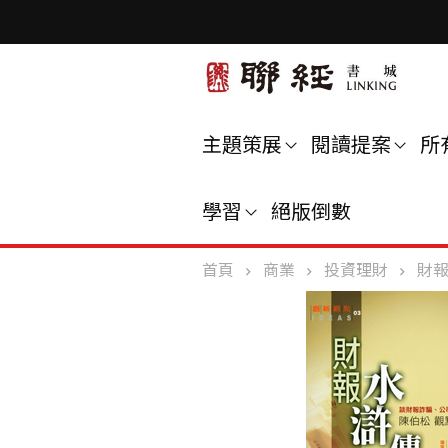
主題策展
閱讀提案
所
學習
絕版倒數
首頁
商業
投資理財
財