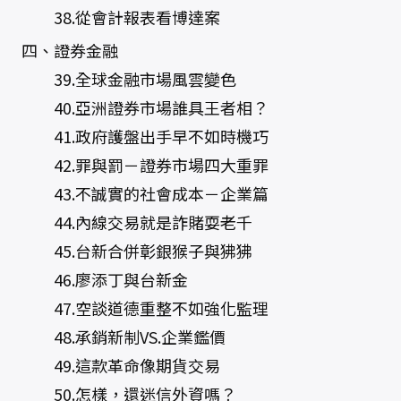
38.從會計報表看博達案
四、證券金融
39.全球金融市場風雲變色
40.亞洲證券市場誰具王者相？
41.政府護盤出手早不如時機巧
42.罪與罰－證券市場四大重罪
43.不誠實的社會成本－企業篇
44.內線交易就是詐賭耍老千
45.台新合併彰銀猴子與狒狒
46.廖添丁與台新金
47.空談道德重整不如強化監理
48.承銷新制VS.企業鑑價
49.這款革命像期貨交易
50.怎樣，還迷信外資嗎？