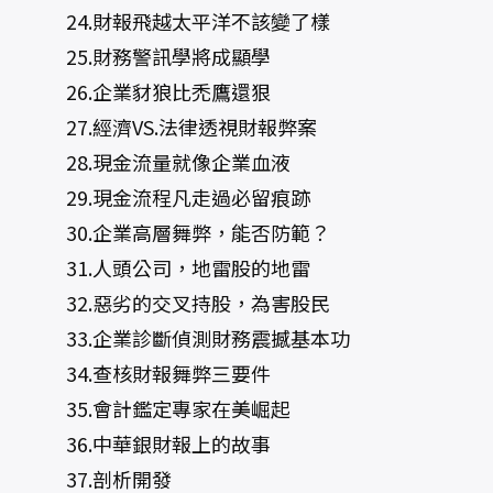
24.財報飛越太平洋不該變了樣
25.財務警訊學將成顯學
26.企業豺狼比禿鷹還狠
27.經濟VS.法律透視財報弊案
28.現金流量就像企業血液
29.現金流程凡走過必留痕跡
30.企業高層舞弊，能否防範？
31.人頭公司，地雷股的地雷
32.惡劣的交叉持股，為害股民
33.企業診斷偵測財務震撼基本功
34.查核財報舞弊三要件
35.會計鑑定專家在美崛起
36.中華銀財報上的故事
37.剖析開發