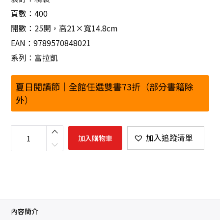
頁數：400
開數：25開，高21×寬14.8cm
EAN：9789570848021
系列：富拉凱
夏日閱讀節｜全館任選雙書73折（部分書籍除
外）
台
資
加入追蹤清單
加入購物車
銀
行
中
國
大
陸
債
權
確
保
實
內容簡介
務