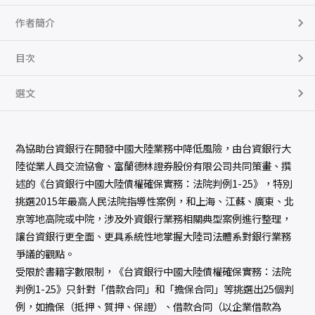
：
法
作者簡介
院
判
例
1
目次
-
2
5
選文
數
量
為協助台資銀行在開發中國大陸業務中降低風險，由台資銀行大
陸從業人員交流協會、富蘭德林證券股份有限公司共同策畫、撰
述的《台資銀行中國大陸債權確保實務：法院判例1-25》，特別
挑選2015年最高人民法院指導性案例，和上海、江蘇、廣東、北
京等地高院或中院，涉及外資銀行業務相關典型案例進行整理，
讓台資銀行更全面、更具系統性地掌握大陸司法體系對銀行業務
爭議的觀點。
受限於書籍字數限制，《台資銀行中國大陸債權確保實務：法院
判例1-25》只針對「借款合同」和「擔保合同」等挑選出25個判
例，如擔保（抵押、質押、保證）、借款合同（以企業借款為