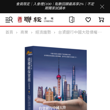
會員限定｜入會禮$100｜點數回饋最高享2%｜不定
期獨家試讀本
首頁
商業
經濟趨勢
台資銀行中國大陸債權確保實務：法院判例1-25