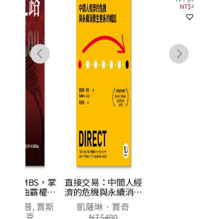
S，掌
直接交易：中間人經
全球新版圖：頁岩
霸權、
濟的危機與永續消費
油、電動車、再生綠
的暗黑
生態系的崛起
能，21世紀能源大國
 賈斯
凱薩琳．賈奇
丹尼爾．尤金
的戰略布局與衝突
NT$
480
NT$
560