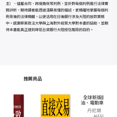
主）、儲蓄合同、跨境擔保等判例，並針對每個判例進行法律實
務評析，期待讀者能透過淺顯易懂的描述，更精確地掌握每個判
例背後的法律精髓，以便活用在日後銀行涉及大陸的放款業務
中。感謝華東政法大學與上海對外經貿大學對本書的協助，並期
待本書能真正達到降低台資銀行大陸授信風險的目的。
推薦商品
大
裂、
衝突
詹