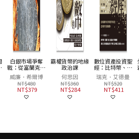
間
白銀市場爭奪
霸權貨幣的地緣
數位資產投資聖
與
戰：從富蘭克林
政治課
經：比特幣、區
系
到巴菲特，點燃
塊鏈、NFT及其
威廉．希爾博
何思因
瑞克．艾德曼
全球經濟與關鍵
他數位資產的實
NT$
480
NT$
360
NT$
520
決策的致富貨幣
用易懂指南
NT$
379
NT$
284
NT$
411