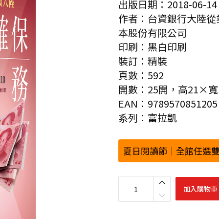
出版日期：2018-06-14
作者：台資銀行大陸從
本股份有限公司
印刷：黑白印刷
裝訂：精裝
頁數：592
開數：25開，高21×寬1
EAN：9789570851205
系列：富拉凱
夏日閱讀節｜全館任選雙
台
資
加入購物車
銀
行
中
國