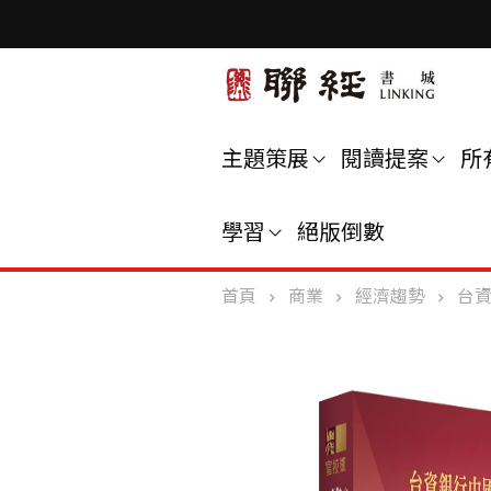
主題策展
閱讀提案
所
學習
絕版倒數
首頁
商業
經濟趨勢
台資