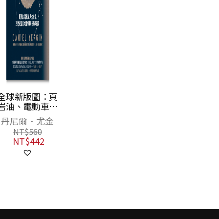
全球新版圖：頁
岩油、電動車、
再生綠能，21世
丹尼爾．尤金
紀能源大國的戰
NT$
560
略布局與衝突
NT$
442