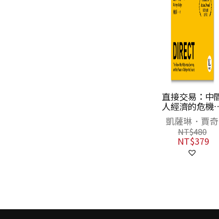
【解析美元霸權
直接交易：中
的基礎結構】美
人經濟的危機
元憑什麼？：左
永續消費生態
何思因
凱薩琳．賈奇
右全球金融的貨
的崛起
NT$
420
NT$
480
幣
NT$
379