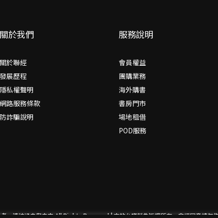
關於我們
服務說明
關於聯經
會員權益
發展歷程
團購業務
隱私權聲明
海外購書
網路服務條款
書房門市
防詐騙說明
場地租借
POD服務
思考，連結過去與未來
All Rights Reserved | 本站台資料為版權所有，非經同