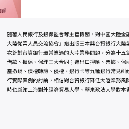
大
陸
債
權
確
保
實
務
：
隨著人民銀行及銀保監會等主管機關，對中國大陸金
法
院
大陸從業人員交流協會」繼出版三本與台資銀行大陸
判
例
次針對台資銀行最常遭遇的大陸業務問題，分為十五
8
1
借款、擔保、保理三大合同；進出口押匯、票據、保
-
1
1
產撤銷、債權轉讓、侵權、銀行卡等九種銀行常見糾
0
數
行實際案例的討論，相信對台資銀行降低大陸業務風
量
時也感謝上海對外經濟貿易大學、華東政法大學對本