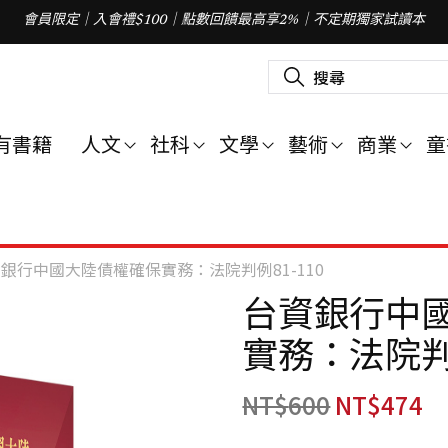
會員限定｜入會禮$100｜點數回饋最高享2%｜不定期獨家試讀本
搜
尋
關
鍵
字
有書籍
人文
社科
文學
藝術
商業
童
:
銀行中國大陸債權確保實務：法院判例81-110
台資銀行中
實務：法院判例
NT$
600
NT$
474