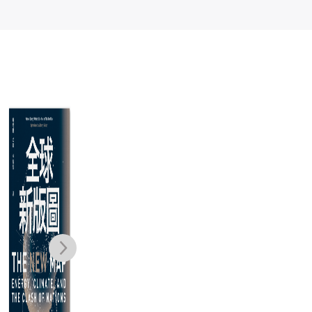
大缺貨：供應鏈
移動力：機會、
斷裂、通膨飆升
財富與權力的新
MB
與地緣衝突如何
地理，給全球世
地
詹姆斯．瑞卡茲
帕拉格．科納
布
拖垮全球經濟？
代的2050年關鍵
動
賈
NT$
480
NT$
460
報告
NT$
379
NT$
363