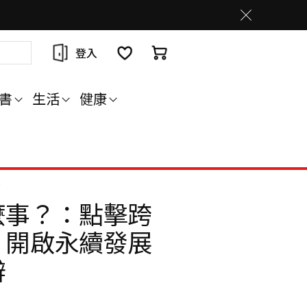
登入
書
生活
健康
辨
麼事？：點擊跨
，開啟永續發展
辨