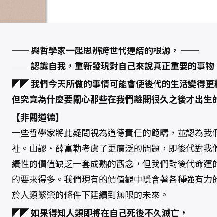
── 與哲學家一起思辨跨世代連結的根源， ──
── 認識自我，重新發現對自己來說真正重要的事物 
◤◤ 我們今天所做的事情可能會使後代的生活變得更
但究竟為什麼要關心那些在我們離開很久之後才出生的
【非關道德】
一些哲學家將此疑問視為道德責任的範疇，並認為我
祉。山謬‧薛富勒考慮了更廣泛的問題，即後代對我
續性的價值缺乏一套成熟的觀念，但我們對後代命運
的要來得多。我們現有的價值觀中隱含著各種強有力
於人類繁榮的條件下延續到無限的未來。
◤◤ 如果得知人類即將在自己死後不久滅亡，