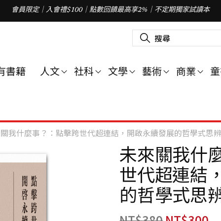
會員限定｜入會禮$100｜點數回饋最高享2%｜不定期獨家試讀本
搜
尋
關
鍵
字
有書籍
人文
社科
文學
藝術
商業
童
:
來關我什麼事？：點擊跨世代超連結，開啟永續發展的哲學式思
未來關我什
世代超連結
的哲學式思
NT$
380
NT$
300