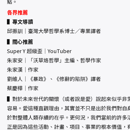
點。
各界推薦
▌專文導讀
邱振訓│臺灣大學哲學系博士／專業譯者
▌關心推薦
Super Y 超級歪│YouTuber
朱家安│「沃草烙哲學」主編、哲學作家
朱家漢│作家
劉維人│《暴政》、《修辭的陷阱》譯者
蔡慶樺│作家
▌對於未來世代的關懷（或者說是愛）說起來似乎非
容易。愛這種直觀理由，其實並不只是出於我們對自
於對整體人類存續的在乎。更何況，我們當前的許多
正是因為這些活動、計畫、項目、事業的根本價值，