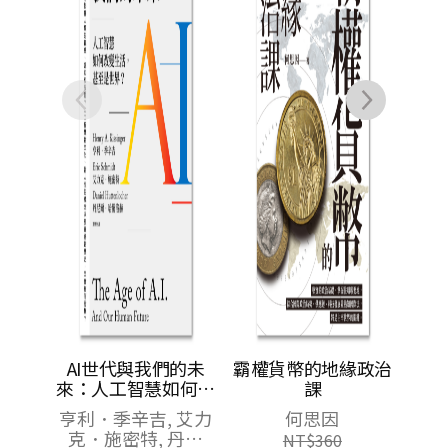
AI世代與我們的未
霸權貨幣的地緣政治
來：人工智慧如何改
課
變生活，甚至是世
亨利．季辛吉, 艾力
何思因
界？
克．施密特, 丹尼
NT$
360