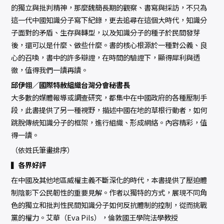
的獨立與批判精神，那麼魏簡長期的觀察、書寫與採訪，不只為
這一代中國知識分子寫下紀錄，更去追尋在這個大時代，知識分
子面對的矛盾、生存與轉型，以及知識分子的種子於民間發芽
後，還可以是什麼、做些什麼。書的核心根源於一種對公義、良
心的召喚，書中的許多辯證，在時間的驗證下，顯得犀利與透
徹，值得我們一讀再讀。
邱伊翎／國際特赦組織台灣分會秘書長
大多數的媒體報導或調查研究，都集中在中國政府的各種壓制手
段，此書提供了另一種視野，描述中國在地的草根行動者，如何
跳脫傳統知識分子的框架，進行組織、形成網絡。內容精彩，值
得一讀。
（依姓氏筆畫排序）
▍各界好評
在中國及其他地區威權主義不斷深化的時代，本書提供了壓迫體
制陰影下公民韌性的重要見解。作者以獨特的方式，展現不同角
色的獨立和批判性民間知識分子如何反抗體制的控制，從而挑戰
黨的權力。――艾華（Eva Pils），倫敦國王學院法學教授