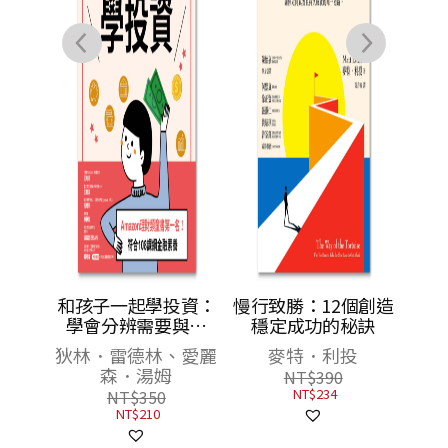
科學進
和孩子一起學投資：
慢行致勝：12個創造
你的快
學會分辨需要與想
穩定成功的秘訣
義
要、風險與報酬、投
爾
狄林．雷德林、愛麗
麥特．利投
資與投機，財富自然
森．湯姆
NT$
390
滾滾來
NT$
234
NT$
350
NT$
210