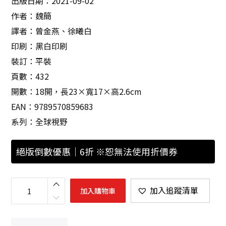
出版日期：2021-09-02
作者：魏簡
譯者：曾金燕、徐曦白
印刷：黑白印刷
裝訂：平裝
頁數：432
開數：18開，長23×寬17×高2.6cm
EAN：9789570859683
系列：全球視野
絕版倒數優惠｜6折 ※恕無法使用折價券
在
人
加入追蹤清單
加入購物車
民
之
間
：
業