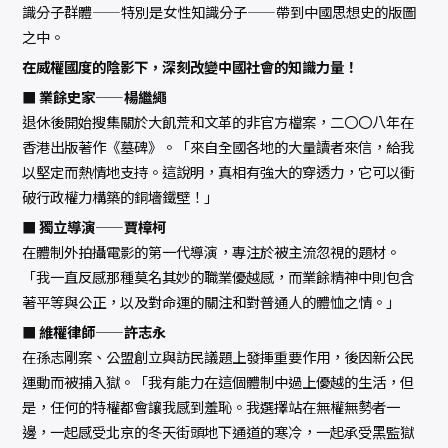
識分子群體——特別是女性知識分子——帶到中國思想史的版圖
之中。
在威權國度的陰影下，深刻改變中國社會的知識力量！
■ 業餘史家——楊繼繩
退休後開始搜集關於大飢荒和文革的非官方檔案，二〇〇八年在
香港出版著作《墓碑》。「來自全國各地的大量讀者來信，給我
以堅定而熱情地支持。這說明，真相有強大的穿透力，它可以衝
破行政權力構築的銅墻鐵壁！」
■ 獨立導演——賈樟柯
在體制外拍攝電影的第一代導演，專注於被主流忽視的題材。
「我一直反感那種莫名其妙的職業優越感，而業餘精神中則包含
著平等與公正，以及對命運的關注和對普通人的體恤之情。」
■ 維權律師——許志永
在孫志剛案、公盟創立與訪民議題上發揮重要作用，後因新公民
運動而被捕入獄。「我有能力在這個體制中過上優越的生活，但
是，任何的特權都會讓我感到羞恥。我選擇站在無權無勢者一
邊，一起感受北京的冬天街頭地下通道的寒冷，一起承受黑監獄