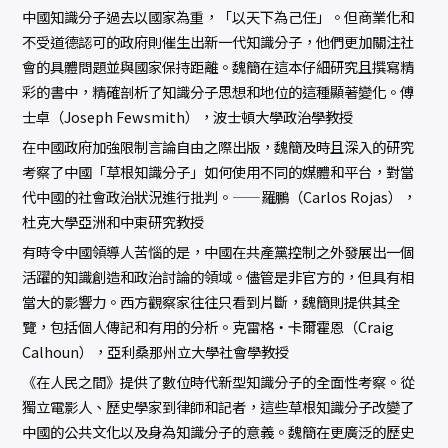
中國知識分子過去以國家為重，「以天下為己任」。但商業化和
不受道德認可的政府則催生出新一代知識分子，他們更加關注社
會的具體問題並與國家保持距離。魏簡在這本仔細研究且撰寫精
彩的書中，精確剖析了知識分子思想和地位的這種顯著變化。――傅
士卓（Joseph Fewsmith），波士頓大學政治學教授
在中國政府加強限制言論自由之際出版，魏簡及時且深入的研究
考察了中國「草根知識分子」如何使用不同的媒體和平台，對當
代中國的社會政治狀況進行批判。——羅鵬（Carlos Rojas），
杜克大學亞洲和中東研究教授
有時令中國領導人苦惱的是，中國在共產黨控制之外發展出一個
活躍的知識創造和政治討論的領域。儘管是非官方的，但具有相
當大的影響力。西方觀察家往往只看到片斷，魏簡則提供其全
覽，包括個人傳記和有用的分析。――克雷格・卡爾霍恩（Craig
Calhoun），亞利桑那州立大學社會學教授
《在人民之間》提供了數位時代新型知識分子的全面性考察。從
獨立電影人、歷史學家到律師和記者，這些草根知識分子改變了
中國的公共文化以及身為知識分子的意義。魏簡在更廣泛的歷史