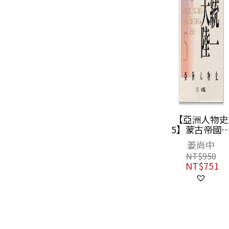
從絲路到高鐵：
【亞洲人物史
改寫世界新秩序
5】蒙古帝國
的歐亞大陸
一歐亞大陸〔1
米歇爾．布魯諾
姜尚中
—14世紀〕
NT$
680
NT$
950
NT$
537
NT$
751