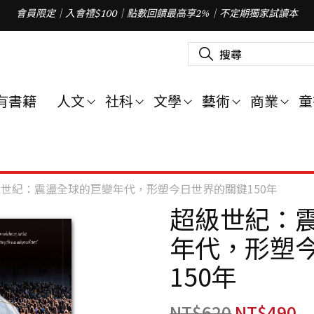
會員限定｜入會禮$100｜點數回饋最高享2%｜不定期獨家試讀本
搜
尋
關
鍵
字
有書籍
人文
社科
文學
藝術
商業
童
:
世紀：震盪全球的巨變年代，形塑今日世界的關鍵150年
超級世紀：
年代，形塑
150年
NT$
620
NT$
490