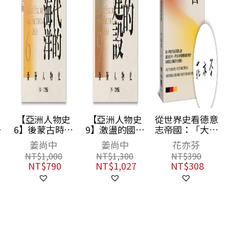
【亞洲人物史
【亞洲人物史
從世界史看德意
統
6】後蒙古時代
9】激盪的國家
志帝國：「大國
2
的大陸與海洋
建設〔19—20世
崛起」的迷思與
姜尚中
姜尚中
花亦芬
〔14—17世紀〕
紀〕
真實（作者親簽
NT$
1,000
NT$
1,300
NT$
390
版）
NT$
790
NT$
1,027
NT$
308