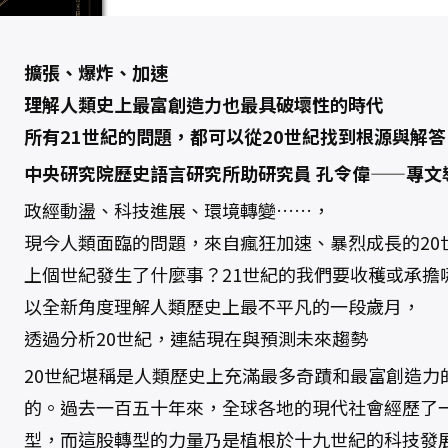
巨
變
年
代
，
擴張、爆炸、加速
形
塑
理解人類史上最富創造力也最具破壞性的時代
今
日
所有21世紀的問題，都可以從20世紀找到根源與解答
世
界
的
中央研究院歷史語言研究所助研究員 孔令偉——專文
關
鍵
政經動盪、科技進展、環境轉變……，
1
5
0
現今人類面臨的問題，來自瘋狂加速、暴烈成長的20
年
數
上個世紀發生了什麼事？21世紀的我們要收穫或承擔
量
以全新角度理解人類歷史上最不平凡的一段歲月，
透過分析20世紀，連結現在與預測未來趨勢
20世紀堪稱是人類歷史上充滿最多奇蹟和最富創造力
的。過去一百五十年來，全球各地的現代社會經歷了
型，而這股轉型的力量乃是植根於十九世紀的科技發