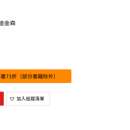
迪金森
書73折（部分書籍除外）
加入追蹤清單