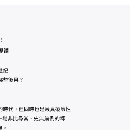
！
導讀
世紀
哪些後果？
的時代，但同時也是最具破壞性
一場非比尋常、史無前例的轉
展。