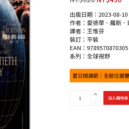
出版日期：2023-08-10
作者：愛德華．羅斯．
譯者：王惟芬
裝訂：平裝
EAN：9789570870305
系列：全球視野
夏日閱讀節｜全館任選雙
超
級
加入購物車
世
紀
：
震
盪
全
球
的