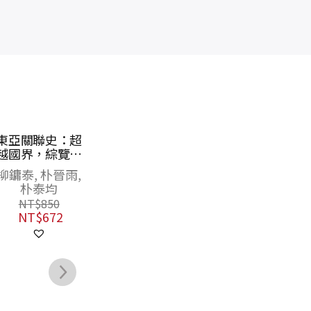
【亞洲人物史
從世界史看德意
大
12】邁向亞洲世
志帝國：「大國
權
紀〔20—21世
崛起」的迷思與
史
姜尚中
花亦芬
紀〕
真實
NT$
1,400
NT$
390
NT$
1,106
NT$
308