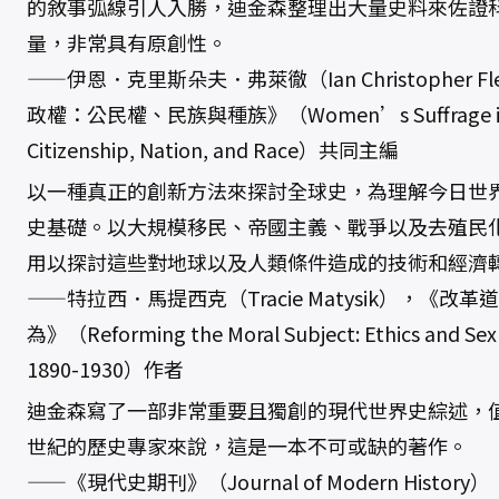
的敘事弧線引人入勝，迪金森整理出大量史料來佐證
量，非常具有原創性。
——伊恩．克里斯朵夫．弗萊徹（Ian Christopher 
政權：公民權、民族與種族》（Women’s Suffrage in the
Citizenship, Nation, and Race）共同主編
以一種真正的創新方法來探討全球史，為理解今日世
史基礎。以大規模移民、帝國主義、戰爭以及去殖民
用以探討這些對地球以及人類條件造成的技術和經濟
——特拉西．馬提西克（Tracie Matysik），《
為》（Reforming the Moral Subject: Ethics and Sexua
1890-1930）作者
迪金森寫了一部非常重要且獨創的現代世界史綜述，
世紀的歷史專家來說，這是一本不可或缺的著作。
——《現代史期刊》（Journal of Modern History）