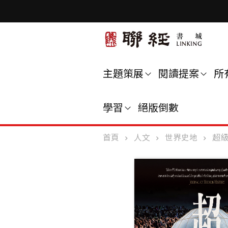
主題策展
閱讀提案
所
學習
絕版倒數
首頁
人文
世界史地
超級