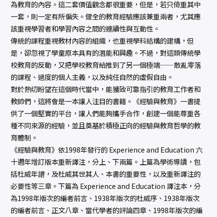
為教育的內容。這二套價值觀念都很重要，但是，若只倚重其中
一套，則一定有所偏失。健全的教育經驗應該兼重兩者，尤其應
該重視學習者和學習內容之間的連續性與互動性。
傳統的課程重視教材內容的組織，也重視學科結構的建構，但
是，卻忽視了學童原本具有的潛能和興趣。不過，對這類傳統學
校教育的反動，又把學校教育給推到了另一個極端——散亂零落
的課程、過度的個人主義，以及純任自然的虛假自由。
對於熱切盼望在這個時代當中，能獲致可靠指引的教育工作者和
教師們，這將會是一本讓人注目的書籍。《經驗與教育》一書提
供了一個堅實的平台，讓人們能夠攜手合作，創建一個能尊重各
種不同來源的經驗，並且奠基於積極正向的經驗與教育哲學的教
育體制。
《經驗與教育》依1998年發行的 Experience and Education 六
十週年增訂版本重新譯注，分上、下兩篇。上篇為學術導讀，包
括杜威年譜，及杜威其世其人、本書的重要性，以及重新譯注的
必要性等三章。下篇為 Experience and Education 譯注本，分
為1998年版次的編者前言、1938年版次的杜威序、1938年版次
的編者前言、正文八章、當代學者的評論四章、1998年版次的編