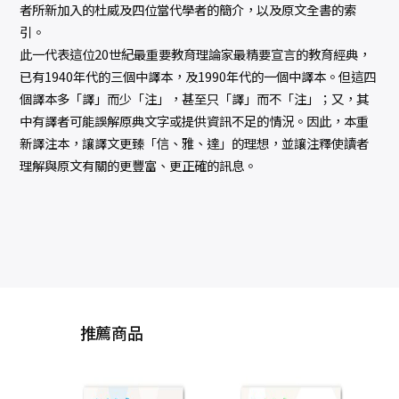
者所新加入的杜威及四位當代學者的簡介，以及原文全書的索
引。
此一代表這位20世紀最重要教育理論家最精要宣言的教育經典，
已有1940年代的三個中譯本，及1990年代的一個中譯本。但這四
個譯本多「譯」而少「注」，甚至只「譯」而不「注」；又，其
中有譯者可能誤解原典文字或提供資訊不足的情況。因此，本重
新譯注本，讓譯文更臻「信、雅、達」的理想，並讓注釋使讀者
理解與原文有關的更豐富、更正確的訊息。
推薦商品
這2