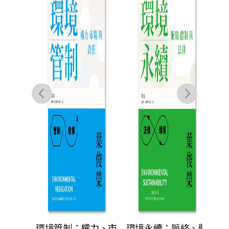
成癮
人
身邊的
環境管制：權力、市
環境永續：脈絡、體