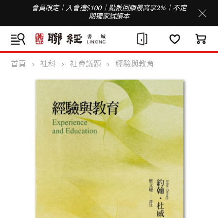
會員限定｜入會禮$100｜點數回饋最高享2%｜不定
期獨家試讀本
首頁
社科
社會議題
經驗與教育