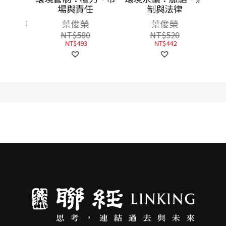
，企業
場與責任
制與法律
司機、
, 吳姿
葉俊榮
葉俊榮
的阿
其琪,
NT$
580
NT$
520
, 徐俊
NT$
493
NT$
442
品鴻,
, 黃馨
啟均,
漪文