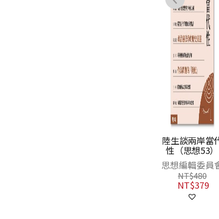
辨析「中華民
陸生談兩岸當
國」（思想51）
性（思想53）
思想編輯委員會
思想編輯委員
NT$
360
NT$
480
NT$
284
NT$
379