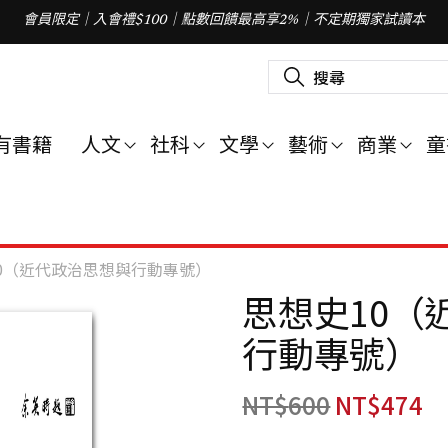
會員限定｜入會禮$100｜點數回饋最高享2%｜不定期獨家試讀本
搜
尋
關
鍵
字
有書籍
人文
社科
文學
藝術
商業
童
:
0（近代政治思想與行動專號）
思想史10（
行動專號）
NT$
600
NT$
474