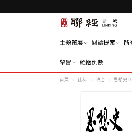
主題策展
閱讀提案
所
學習
絕版倒數
首頁
社科
政治
思想史1