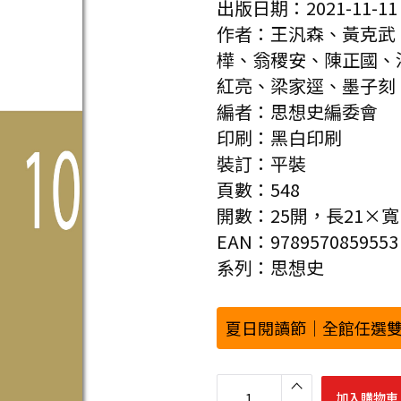
出版日期：2021-11-11
作者：王汎森、黃克武
樺、翁稷安、陳正國、
紅亮、梁家逕、墨子刻
編者：思想史編委會
印刷：黑白印刷
裝訂：平裝
頁數：548
開數：25開，長21×寬14
EAN：9789570859553
系列：思想史
夏日閱讀節｜全館任選雙
思
想
加入購物車