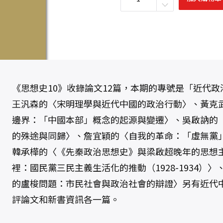
史
1
0
（
近
代
政
治
思
想
與
行
動
《思想史10》收錄論文12篇，本期的專號是「近代政
專
號
王汎森的〈宋明理學與近代中國的政治行動〉、黃克
）
數
邊界：「中國本部」概念的起源與變遷〉、吳啟訥的
量
的殊途與同歸〉、詹宜穎的〈自我的革命：「虛無黨
韓承樺的〈《先秦政治思想史》與梁啟超晚年的思想
裡：國民黨三民主義生活化的推動（1928-1934）
的盧梭問題：市民社會與政治社會的辯證〉另有近代
評論文和新書資訊各一篇。