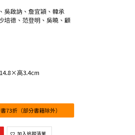
、吳啟訥、詹宜穎、韓承
沙培德、范登明、吳曉、顧
.8×高3.4cm
書73折（部分書籍除外）
加入追蹤清單