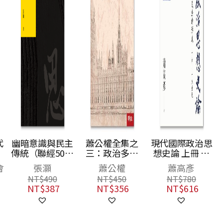
代
幽暗意識與民主
蕭公權全集之
現代國際政治思
傳統（聯經50週
三：政治多元
想史論 上冊 自
年經典書衣限定
論：當代政治理
然法與古典萬民
會
張灝
蕭公權
蕭高彥
版）
論研究
法的形成 十六—
NT$
490
NT$
450
NT$
780
十八世紀
NT$
387
NT$
356
NT$
616