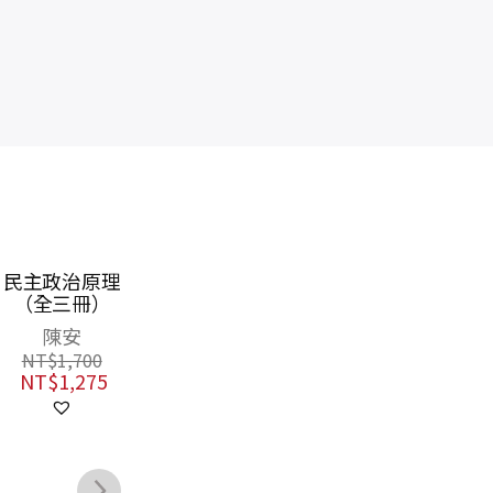
情動力政治
現代政治思想
和
史：從霍布斯到
外
布萊恩．馬蘇米
馬克思（上、
伊安．漢普歇爾
NT$
480
下）
—蒙克
NT$
379
NT$
1,500
NT$
1,125