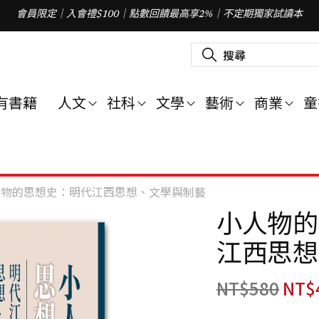
會員限定｜入會禮$100｜點數回饋最高享2%｜不定期獨家試讀本
搜
尋
關
鍵
字
有書籍
人文
社科
文學
藝術
商業
童
:
人物的思想史：明代江西思想、文學與制藝
小人物的
江西思想
NT$
580
NT$