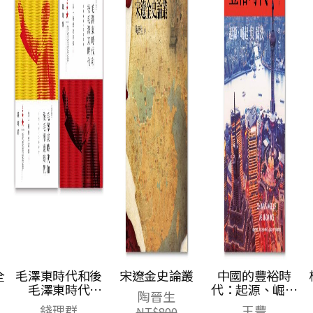
全
毛澤東時代和後
宋遼金史論叢
中國的豐裕時
毛澤東時代
代：起源、崛起
陶晉生
（1949-
與餘波
錢理群
王豐
NT$
800