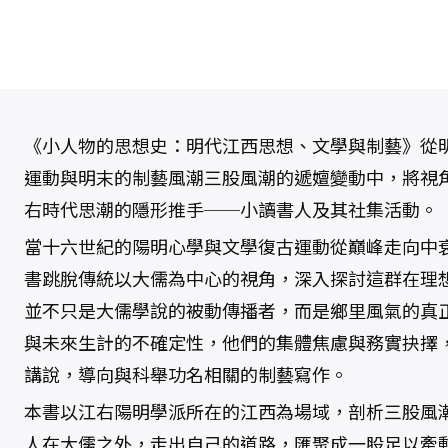
思
想
史
：
明
代
江
西
思
想
、
《小人物的思想史：明代江西思想、文學與制藝》從
文
學
運動與明末的制藝風潮三股風潮的遞嬗變動中，將視
與
制
右時代思潮的隱形推手──小讀書人及其社集活動。
藝
數
量
當十六世紀的陽明心學與文學復古運動從巔峰走向中
書跳脫傳統以大儒為中心的視角，深入探討這群在理
並不只是大儒學說的被動傳播者，而是鄉里風氣的真
與未來生計的不確定性，他們的集體焦慮與務實抉擇
講說，導向與科舉功名相關的制藝寫作。
本書以江右陽明學派所在的江西為場域，剖析三股風
人在大儒之外，走出自己的道路，匯聚成一股足以牽