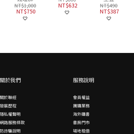
2009）：另一種
NT$
632
NT$
1,000
NT$
490
歷史書寫（上、
NT$
750
NT$
387
下）
關於我們
服務說明
關於聯經
會員權益
發展歷程
團購業務
隱私權聲明
海外購書
網路服務條款
書房門市
防詐騙說明
場地租借