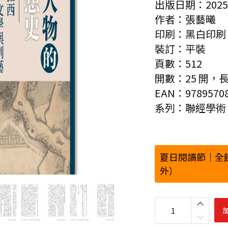
出版日期：2025-
作者：張藝曦
印刷：黑白印刷
裝訂：平裝
頁數：512
開數：25 開，長 21
EAN：97895708
系列：聯經學術
夏日閱讀節｜全
外）
小
人
物
的