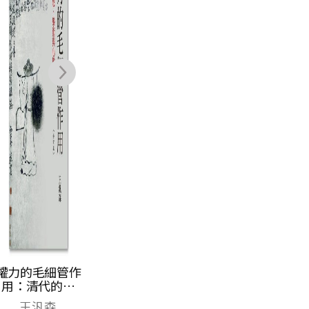
NT$
458
NT$
332
權力的毛細管作
用：清代的思
想、學術與心態
王汎森