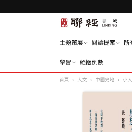
主題策展
閱讀提案
所
學習
絕版倒數
首頁
人文
中國史地
小