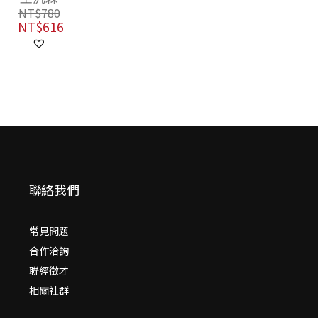
（修訂版）
NT$
780
NT$
616
聯絡我們
常見問題
合作洽詢
聯經徵才
相關社群