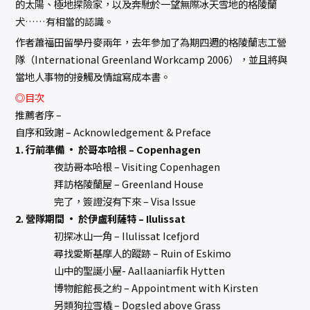
的太陽、極地探險家，以及奔馳於一望無際冰天雪地的格陵蘭
犬……有相當的認識。
作者蕭福田留學丹麥兩年，去年參加了為期四週的格陵蘭志工營
隊（International Greenland Workcamp 2006），並且將與
當地人事物的接觸及情誼寫成本書。
◎目次
推薦者序 –
自序和致謝 – Acknowledgement & Preface
1. 行前準備 · 於哥本哈根 – Copenhagen
夜訪哥本哈根 – Visiting Copenhagen
拜訪格陵蘭屋 – Greenland House
完了，簽證沒有下來 – Visa Issue
2. 營隊期間 · 於伊盧利薩特 – Ilulissat
初探冰山一角 – Ilulissat Icefjord
尋找愛斯基摩人的蹤跡 – Ruin of Eskimo
山中的聖誕小屋- Aallaaniarfik Hytten
博物館館長之約 – Appointment with Kirsten
另類狗拉雪橇 – Dogsled above Grass