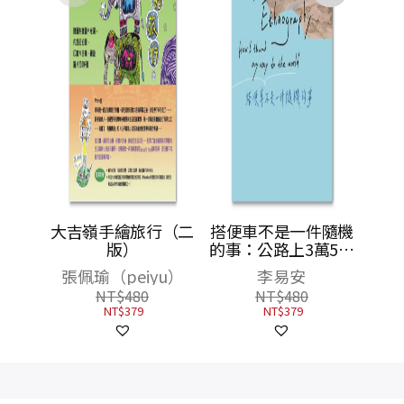
大吉嶺手繪旅行（二
搭便車不是一件隨機
版）
的事：公路上3萬5千
6百公里的追尋，在
張佩瑜（peiyu）
李易安
國與界之間探索世界
NT$
480
NT$
480
NT$
379
NT$
379