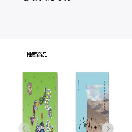
推薦商品
奧之細道：
羽北陸行腳
週年經典
松尾
版
NT$
NT$
3