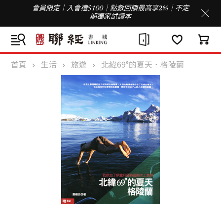
會員限定｜入會禮$100｜點數回饋最高享2%｜不定
期獨家試讀本
首頁
生活
旅遊
北緯69°的夏天．格陵蘭