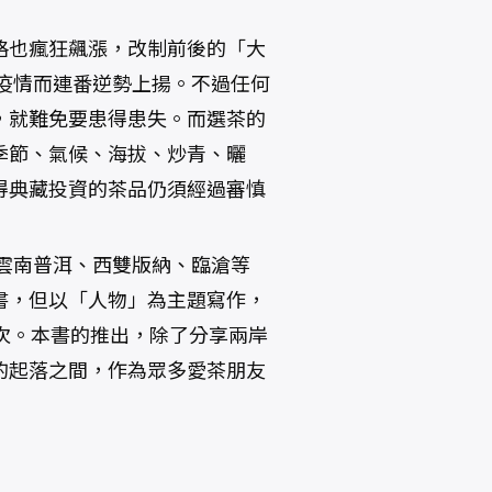
格也瘋狂飆漲，改制前後的「大
畏疫情而連番逆勢上揚。不過任何
，就難免要患得患失。而選茶的
季節、氣候、海拔、炒青、曬
得典藏投資的茶品仍須經過審慎
入雲南普洱、西雙版納、臨滄等
書，但以「人物」為主題寫作，
次。本書的推出，除了分享兩岸
的起落之間，作為眾多愛茶朋友