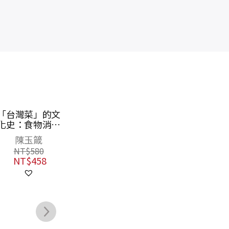
歡喜來煮食：以
普洱藏茶（二
皇
料理滋養生活，
版）
史
作家吳鳴的42篇
的
吳鳴
吳德亮
日常食記
嬛
NT$
450
NT$
520
的
NT$
356
NT$
411
白
妃
的