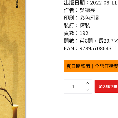
出版日期：2022-08-11
作者：吳德亮
印刷：彩色印刷
裝訂：精裝
頁數：192
開數：菊8開，長29.7×
EAN：9789570864311
夏日閱讀節｜全館任選雙
華
茶
加入購物車
領
航
：
4
5
位
普
洱
達