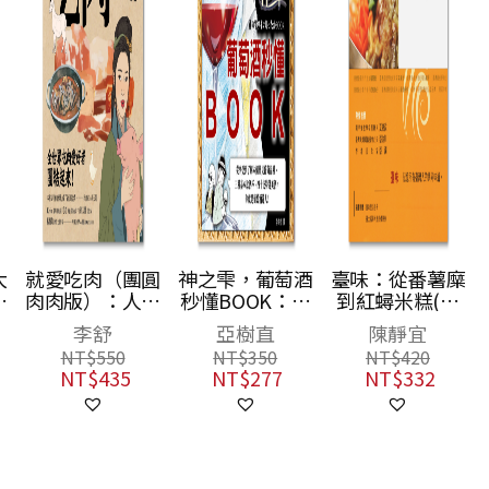
大
就愛吃肉（團圓
神之雫，葡萄酒
臺味：從番薯糜
活
肉肉版）：人生
秒懂BOOK：從
到紅蟳米糕(二
，
盡歡，肉慾橫
享受到了解六個
版)
李舒
亞樹直
陳靜宜
！
流，一起享用蘇
常見葡萄品種、
NT$
550
NT$
350
NT$
420
館
東坡的羊脊骨、
三種基本款酒
NT$
435
NT$
277
NT$
332
道
史湘雲的烤鹿
杯、四十支特選
譜
肉、村上春樹的
美酒，你就是葡
牛排，以及上海
萄酒達人！
醬鴨、山東扒
雞，和西班牙燉