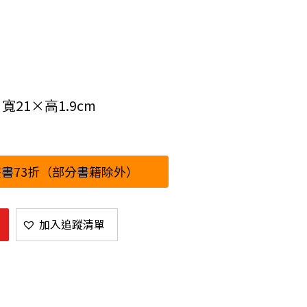
寬21×高1.9cm
書73折（部分書籍除外）
加入追蹤清單