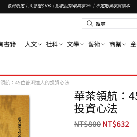
會員限定｜入會禮$100｜點數回饋最高享2%｜不定期獨家試讀本
搜
尋
關
鍵
字
有書籍
人文
社科
文學
藝術
商業
童
:
領航：45位普洱達人的投資心法
華茶領航：4
投資心法
NT$
800
NT$
632