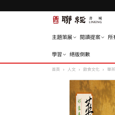
主題策展
閱讀提案
所
學習
絕版倒數
首頁
人文
飲食文化
華茶