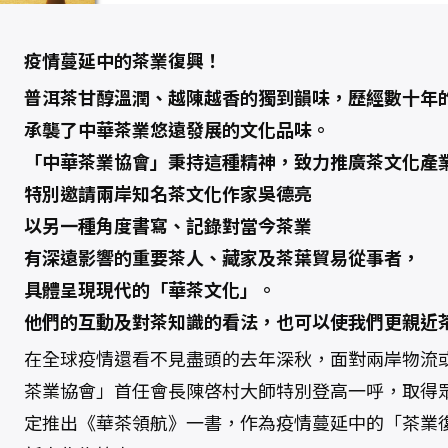
人
的
投
資
疫情蔓延中的茶業復興！
心
法
普洱茶甘醇溫潤、越陳越香的獨到韻味，歷經數十年
數
量
承襲了中華茶業悠遠發展的文化品味。
「中華茶業協會」秉持這種精神，致力推廣茶文化產
特別邀請兩岸知名茶文化作家吳德亮
以另一種角度書寫、記錄對當今茶業
有深遠影響的重要茶人、藏家及茶葉貿易從事者，
具體呈現現代的「華茶文化」。
他們的互動及對茶知識的看法，也可以使我們更親近
在全球疫情還看不見盡頭的去年深秋，面對兩岸物流
茶業協會」首任會長陳啓村大師特別登高一呼，取得
定推出《華茶領航》一書，作為疫情蔓延中的「茶業