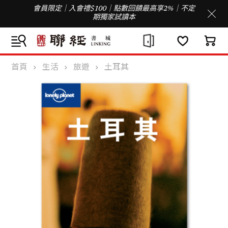
會員限定｜入會禮$100｜點數回饋最高享2%｜不定
期獨家試讀本
首頁
生活
旅遊
土耳其