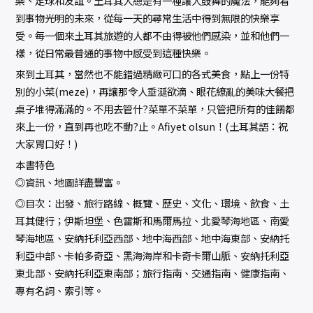
樂、足球和友誼。土耳其人總是有一種讓人鼓舞的魔法，能夠看
到事物光明的未來，從每一天的尋常生活中得到無限的快樂享
受。每一個來土耳其旅遊的人都不由得被他們感染，並和他們一
樣，從日常最普通的事物中感受到這種快樂。
來到土耳其，當然也不能錯過精緻可口的各式美食，點上一份特
別的小菜(meze)，再讓那令人垂涎欲滴、眼花繚亂的美味大餐把
桌子堆得滿滿的。不用去管什?菜單不菜單，只管把所有的佳餚都
來上一份，直到再也吃不動?止。Afiyet olsun！(土耳其語：祝
大家胃口好！)
本書特色
◎資訊、地圖詳盡豐富。
◎目次：出發、旅行路線、概覽、歷史、文化、環境、飲食、土
耳其健行；伊斯坦堡、色雷斯和馬爾馬拉、北愛琴海地區、南愛
琴海地區、安納托利亞西部、地中海西部、地中海東部、安納托
利亞中部、卡帕多奇亞、黑海海岸和卡奇卡爾山脈、安納托利亞
東北部、安納托利亞東南部；旅行指南、交通指南、健康指南、
專有名詞、索引等。