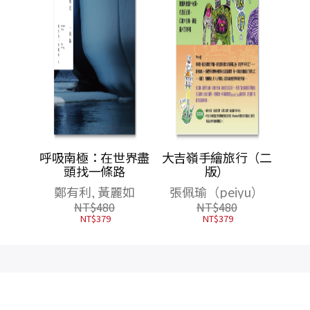
件隨機
呼吸南極：在世界盡
大吉嶺手繪旅行（二
萬5千
頭找一條路
版）
尋，在
鄭有利, 黃麗如
張佩瑜（peiyu）
索世界
NT$
480
NT$
480
NT$
379
NT$
379