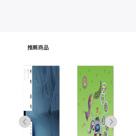
推薦商品
搭便
的事
6
國與
（附
片