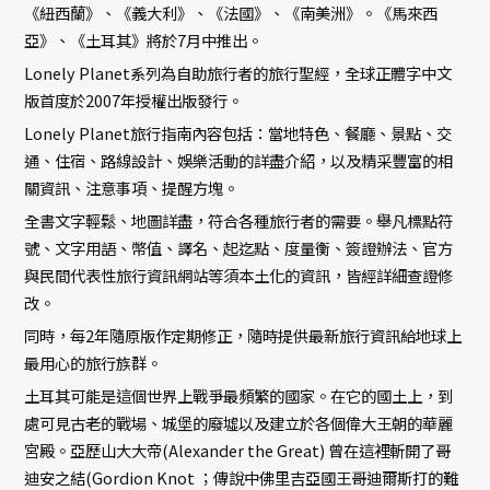
《紐西蘭》、《義大利》、《法國》、《南美洲》。《馬來西
亞》、《土耳其》將於7月中推出。
Lonely Planet系列為自助旅行者的旅行聖經，全球正體字中文
版首度於2007年授權出版發行。
Lonely Planet旅行指南內容包括：當地特色、餐廳、景點、交
通、住宿、路線設計、娛樂活動的詳盡介紹，以及精采豐富的相
關資訊、注意事項、提醒方塊。
全書文字輕鬆、地圖詳盡，符合各種旅行者的需要。舉凡標點符
號、文字用語、幣值、譯名、起迄點、度量衡、簽證辦法、官方
與民間代表性旅行資訊網站等須本土化的資訊，皆經詳細查證修
改。
同時，每2年隨原版作定期修正，隨時提供最新旅行資訊給地球上
最用心的旅行族群。
土耳其可能是這個世界上戰爭最頻繁的國家。在它的國土上，到
處可見古老的戰場、城堡的廢墟以及建立於各個偉大王朝的華麗
宮殿。亞歷山大大帝(Alexander the Great) 曾在這裡斬開了哥
迪安之結(Gordion Knot ；傳說中佛里吉亞國王哥迪爾斯打的難