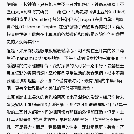
解的結。按神諭，只有能入主亞洲者才能解開，後馬其頓國王亞
歷山大揮利劍將其斬開——編注)，荷馬史詩《伊里亞德》(Iliad)
中的阿奇里斯(Achilles) 曾與特洛伊人(Trojan) 在此血戰，鄂圖
曼帝國(Ottoman Empire) 在這?發動了改變世界的戰爭。從人
類文明伊始，遺留在土耳其的各種遺跡和奇觀足以讓任何迷戀歷
史的人沈醉其中。
但是，如果你只是想來放鬆放鬆身心，則不妨在土耳其的公共澡
堂裡(hamam) 舒舒服服地泡一下午，或者漫步於地中海海灘上，
讓溫暖的海水輕撫腳背。愛好探險的人可以一路東行，去體驗土
耳其狂野的異國情調。至於那些享受生活的美食家們，根本不需
要邁出伊斯坦堡半步，那?不僅有最時尚、最有情調的市集和酒
吧，更有全世界最道地美味的現代鄂圖曼美食。
土耳其歷史上長久的戰亂給國家帶來了深深的影響。如果你從未
遭受過因土地紛爭而引起的戰亂，那?你可能很難理解?什?就連一
般的土耳其人都對他們的祖國懷有那樣的激情和狂熱。但是，土
耳其人總是能?這種激情找到某種發洩的管道，這種管道不是戰
亂，不是暴力，而是一種最簡單的快樂：那就是家庭、美食、音