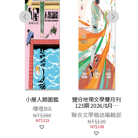
漫：情
小屋人類圖鑑
鹽分地帶文學雙月刊
兒
123期 2026/8月號
嗶哩Bili
（臺南野球物語）
聯合文學雜誌編輯部
NT$
380
NT$
323
NT$
120
NT$
108