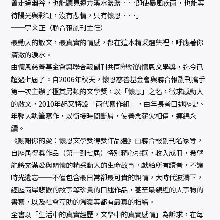
曾走過幽谷，也能聽見遠方溪水潺潺……即使暴風疾雨，也能等
待陽光與彩虹，沒有悲情，只有懷恩……」
──宇文正（聯合報副刊主任）
最動人的散文，最真實的情感，都在這本精采選集裡，呼應著你
清澈的淚水。
由懷恩慈善基金會與聯合報副刊共同舉辦的懷恩文學獎，迄今已
超過七屆了。自2006年秋天，懷恩慈善基金會與聯合報副刊攜手
第一次主辦了極其另類的文學獎，以「懷恩」之名，徵求感動人
的散文，2010年起又特設「兩代寫作組」，由年長者口述歷史、
年輕人執筆寫作，以銜接時間斷層，使善念薪火相傳，連綿永
續。
《謝謝你的愛：懷恩文學獎得獎作品選》由聯合報副刊名家等，
自歷屆得獎作品（第一到七屆）特別精心挑選，收入成冊，希望
能將充滿愛與關懷的精采動人的生命故事，獻給所有讀者，不讓
時光遺忘──不僅包含最日常卻最可貴的親情，大時代波濤下，
經歷兩岸悲歡的故事等珍貴的口述作品，甚至最親近的人事物的
書寫，以及社會互助的溫暖等都有最真的描繪。
全書以「生活中的真實經歷，文學中的真實感情」為訴求，在每