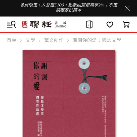
會員限定｜入會禮$100｜點數回饋最高享2%｜不定
期獨家試讀本
首頁
文學
華文創作
謝謝你的愛：懷恩文學獎得獎作品選