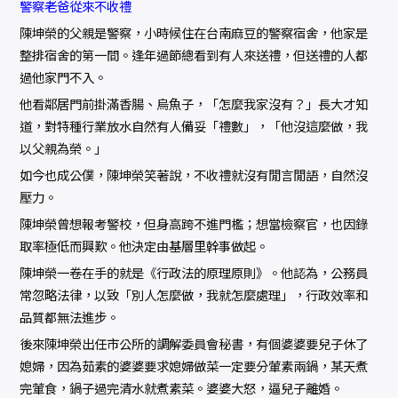
警察老爸從來不收禮
陳坤榮的父親是警察，小時候住在台南麻豆的警察宿舍，他家是
整排宿舍的第一間。逢年過節總看到有人來送禮，但送禮的人都
過他家門不入。
他看鄰居門前掛滿香腸、烏魚子，「怎麼我家沒有？」長大才知
道，對特種行業放水自然有人備妥「禮數」，「他沒這麼做，我
以父親為榮。」
如今也成公僕，陳坤榮笑著說，不收禮就沒有閒言閒語，自然沒
壓力。
陳坤榮曾想報考警校，但身高跨不進門檻；想當檢察官，也因錄
取率極低而興歎。他決定由基層里幹事做起。
陳坤榮一卷在手的就是《行政法的原理原則》。他認為，公務員
常忽略法律，以致「別人怎麼做，我就怎麼處理」，行政效率和
品質都無法進步。
後來陳坤榮出任市公所的調解委員會秘書，有個婆婆要兒子休了
媳婦，因為茹素的婆婆要求媳婦做菜一定要分葷素兩鍋，某天煮
完葷食，鍋子過完清水就煮素菜。婆婆大怒，逼兒子離婚。