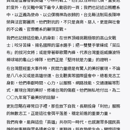
於度外，在災難中寫下最令人動容的一頁；我們也記述公務體系
中，以正義為使命、以公僕精神為依歸的，台北縣法制局長陳坤
榮與法官鄭麗燕，他們對抗的，不只是貪商、惡人，更是與社會
的不公義、官僚體系的顢頇宣戰。
我們也記錄這些動人的身影：在世界頂峰挑戰極限的高山女戰
士；咬牙苦練、揚名國際的溜冰選手；把一雙雙手掌練成「菜瓜
布」的拔河女將；或是穿著華歌爾內褲、代表台灣重返威廉波特
棒球場的龜山少棒隊，他們正是「堅持就是力量」的證明。
在台灣歷經重大事件時，民間力量總是有驚人的美好展現。不論
是八八水災或是高雄世運、台北聽奧等國際盛會中，總看見志工
身影，他們奉獻時間、心力，以服務、網路技能、交通運輸等形
式，展現台灣的美好、修補台灣的傷痕。他們無私地付出，為二
○○九年寫下最美好的註腳。
更別忽略在尋常日子裡，那些放下自我，長期投身「利他」服務
的無數志工，正是這社會弭平落差、穩定前進的重要力量。
我們有幸，能與這些「英雄」共存同一時代，也感謝眾多國民英
雄的故事願與眾多讀者分享；更期待，所有熱愛生命、關懷這塊