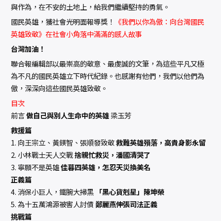
與作為，在不安的土地上，給我們繼續堅持的勇氣。
國民英雄，獲社會光明面報導獎！
《我們以你為傲：向台灣國民
英雄致敬》在社會小角落中滿滿的感人故事
台灣加油！
聯合報編輯部以最崇高的敬意、最虔誠的文筆，為這些平凡又極
為不凡的國民英雄立下時代紀錄。也感謝有他們，我們以他們為
傲，深深向這些國民英雄致敬。
目次
前言
做自己與別人生命中的英雄
梁玉芳
救援篇
1. 向王宗立、黃鎂智、張順發致敬
救難英雄殞落，高貴身影永留
2. 小林戰士天人交戰
捨親忙救災，潘國清哭了
3. 寧願不是英雄
佳暮四英雄，怎忍天災換美名
正義篇
4. 消保小巨人，鐵腕大掃黑
「黑心貨剋星」陳坤榮
5. 為十五萬鴻源被害人討債
鄭麗燕伸張司法正義
挑戰篇