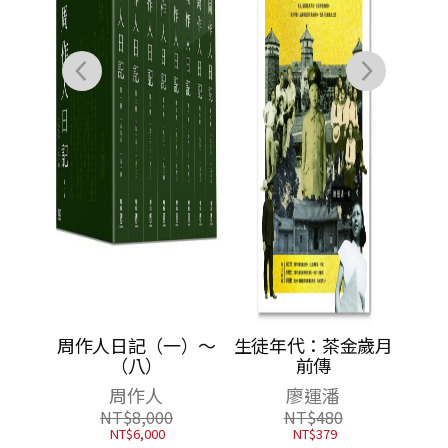
近代歷
周作人日記（一）～
生徒年代：茶金歲月
個體生
（八）
前傳
）
周作人
廖運潘
NT$
8,000
NT$
480
NT$
6,000
NT$
379