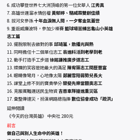
6. 成功攀登世界七大洲頂峰的第一位女華人
江秀真
7. 高雄世運溜冰情侶檔
黃郁婷、駱威霖雙創佳績
8. 拔河女參孫
十年血淚無人問，一夕奪金氣蓋世
9. 重返威廉波特，參加少棒賽
籃球場苦練出龜山小英雄
志工篇
10. 擺脫限制去做對的事
邱琦嵐，散播光與熱
11. 同時擔任十二個單位志工
翁進科活到老學到老
12. 動手打造手工步道
徐銘謙推廣步道志工
13. 燦爛的笑容是她最大的滿足
陳宥築志工閱歷豐富
14. 眼睛像彎月，心地像太陽
鄭麗雪陪弱勢兒長大
15. 課堂上修不到的寶貴學分
欒斐先樂當聽奧志工
16. 克服萬難運送民生物資
吉普車隊搶進重災區
17. 彙整傳達災，扮演網路總指揮
數位協會成功「疏洪」
延伸閱讀
《今天的台灣英雄》 中央社 280元
前言
做自己與別人生命中的英雄！