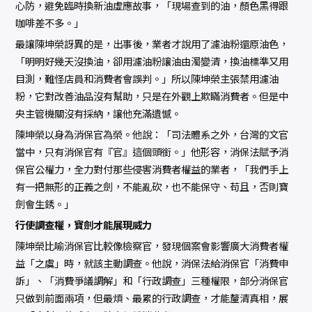
心防，避免臨時換新油虛應故事，「現場查到的油，顏色黑得跟
咖啡差不多。」
最讓陳坤榮訝異的是，出事後，業者才說用了濾油粉還原油色，
「明明好幾天沒換油，卻用濾油粉讓油由濁變清，換油標準又用
目測，難怪店員和消費者會誤判。」所以陳坤榮主張禁用濾油
粉，它對改善油品沒有幫助，只是在外觀上欺瞞消費者。但是中
央主管機關沒有採納，讓他充滿遺憾。
陳坤榮以身為消保官為榮。他說：「司法體系之外，台灣的文官
當中，只有消保官有『官』這個頭銜。」他形容，消保法賦予消
保官公權力，全力對付那些侵害消費者權益的業者，「我們手上
有一把無形的正義之劍，不能亂砍，也不能保守、苟且，否則寶
劍會生銹。」
行使調查權，寶劍才能展現威力
陳坤榮比喻消保官比較像檢察官，發現個案會影響廣大消費者權
益「之虞」時，就該主動調查。他說，消保法給消保官「消費申
訴」、「消費爭議調解」和「行政調查」三種權限，部分消保官
只做到前面兩項，但最煩、最累的行政調查，才能釐清真相，展