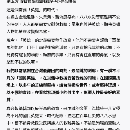
梁玉芳 聯合報編輯部採訪中心專案組長
這是個需要「英雄」的時代。
在過去金融風暴、失業潮、新流感疫病、八八水災等磨難與不安
的時刻，人人都更需要安慰與救贖；眾生也等待英雄、期待英雄
人物能帶來改變與希望。
現今，「英雄」的定義需要稍作改寫，他們不需要有調動千軍萬
馬的能耐，用不上前呼後擁的派頭，只要有捨我其誰的承擔；不
見得有耀眼的頭銜、顯赫的事業，只要有勇往直前的勇氣，以及
堅毅不拔的執著。
我們非常感謝在台灣最艱困的時刻、最關鍵的剎那，有一群不平
凡的「國民英雄」，在災難中救援受苦受難的同胞；在國際競技
場上，以多年的苦練與堅持，讓台灣揚名世界；或者堅持理想，
以不懈的實踐，在看似繁瑣微小的付出中，彰顯人性最美好的素
質。
聯合報編輯部以最崇高的敬意、最虔誠的文筆，為這些平凡又極
為不凡的國民英雄立下時代紀錄。描述在百年巨災的八八水患
中，奮不顧身救援災民與族人的救難英雄，不論是殉職的空勤人
員或是佳暮魯凱英雄、小林村戰士，他們以性命為代價、置安危