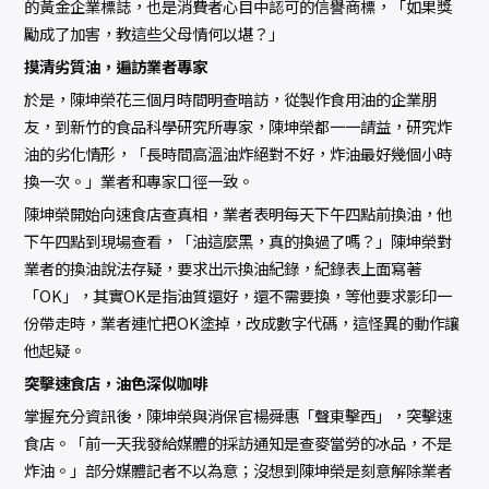
的黃金企業標誌，也是消費者心目中認可的信譽商標，「如果獎
勵成了加害，教這些父母情何以堪？」
摸清劣質油，遍訪業者專家
於是，陳坤榮花三個月時間明查暗訪，從製作食用油的企業朋
友，到新竹的食品科學研究所專家，陳坤榮都一一請益，研究炸
油的劣化情形，「長時間高溫油炸絕對不好，炸油最好幾個小時
換一次。」業者和專家口徑一致。
陳坤榮開始向速食店查真相，業者表明每天下午四點前換油，他
下午四點到現場查看，「油這麼黑，真的換過了嗎？」陳坤榮對
業者的換油說法存疑，要求出示換油紀錄，紀錄表上面寫著
「OK」，其實OK是指油質還好，還不需要換，等他要求影印一
份帶走時，業者連忙把OK塗掉，改成數字代碼，這怪異的動作讓
他起疑。
突擊速食店，油色深似咖啡
掌握充分資訊後，陳坤榮與消保官楊舜惠「聲東擊西」，突擊速
食店。「前一天我發給媒體的採訪通知是查麥當勞的冰品，不是
炸油。」部分媒體記者不以為意；沒想到陳坤榮是刻意解除業者