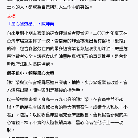
土地的人，都成為自己與別人生命中的英雄。
文摘
「黑心貨剋星」，陳坤榮
向來受到小朋友喜愛的速食連鎖業者麥當勞，二○○九年夏天在
台灣市場重重摔了一跤，麥當勞的炸油被檢出含有俗稱「砒霜」
的砷，包含麥當勞在內的眾多速食業者都超限使用炸油，嚴重危
害消費者安全。讓速食店炸油黑暗真相現形的重要推手，是台北
縣政府法制局長陳坤榮。
個子雖小，頻爆黑心大案
陳坤榮與消保官楊舜惠連日突襲、抽檢，步步緊逼業者改善。官
方漂亮出擊，陳坤榮則是幕後的操盤手。
以一般標準來看，身高一五九公分的陳坤榮，在官員中並不起
眼，但他屢次查辦震驚社會的重大消費案件，成績令人難以「小
看」。包括：以回收舊床墊混充新床墊販售、舊貨假冒新機的黑
心電視、標示不實的大陸製鍋具等，黑心商品在他手上一一現
形。