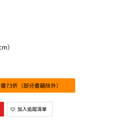
8cm）
書73折（部分書籍除外）
加入追蹤清單