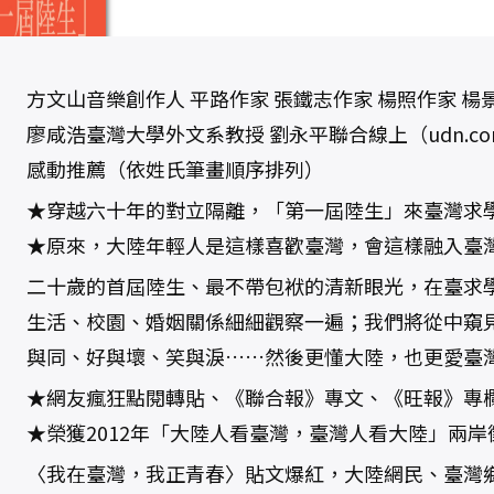
春
：
第
一
屆
陸
生
方文山音樂創作人 平路作家 張鐵志作家 楊照作家 
來
臺
廖咸浩臺灣大學外文系教授 劉永平聯合線上（udn.c
求
學
感動推薦（依姓氏筆畫順序排列）
記
事
數
★穿越六十年的對立隔離，「第一屆陸生」來臺灣求
量
★原來，大陸年輕人是這樣喜歡臺灣，會這樣融入臺
二十歲的首屆陸生、最不帶包袱的清新眼光，在臺求
生活、校園、婚姻關係細細觀察一遍；我們將從中窺
與同、好與壞、笑與淚……然後更懂大陸，也更愛臺
★網友瘋狂點閱轉貼、《聯合報》專文、《旺報》專
★榮獲2012年「大陸人看臺灣，臺灣人看大陸」兩
〈我在臺灣，我正青春〉貼文爆紅，大陸網民、臺灣