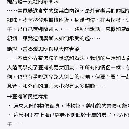
她品嚐→異地的家鄉味
……臺電勵進食堂的酸菜白肉鍋，是外省老兵們的回
鄉味。我愕然發現櫃檯附近，身體佝僂、拄著拐杖、
子，是自己家鄉蘭州人，……聽到他說話，感慨和感
親切，讓我這個異鄉人如何承受的起……
她說→當臺灣志明遇見大陸春嬌
……不管外界有怎樣的爭議和看法，我們的生活和青
大陸同學交了臺灣的男女朋友，和所有的情侶一樣，
候，也會有爭吵到令路人側目的時候，但要不要在一
意合，和外面的風雨大小沒有太多關聯……
→臺灣鄉民這樣推
‧ 原來大陸的物價很貴，博物館、美術館的票價可能
‧ 這樣啊！在上海已經看不到低於十層的房子，找不
子……