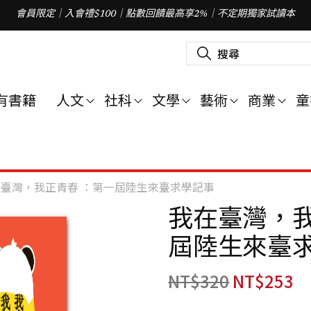
會員限定｜入會禮$100｜點數回饋最高享2%｜不定期獨家試讀本
搜
尋
關
鍵
字
有書籍
人文
社科
文學
藝術
商業
童
:
臺灣，我正青春 ：第一屆陸生來臺求學記事
我在臺灣，我
屆陸生來臺
NT$
320
NT$
253