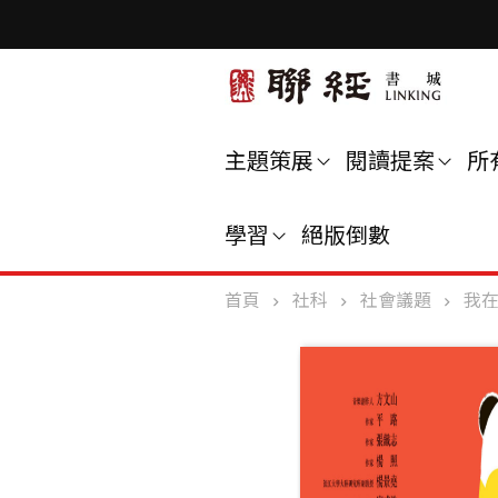
主題策展
閱讀提案
所
學習
絕版倒數
首頁
社科
社會議題
我在