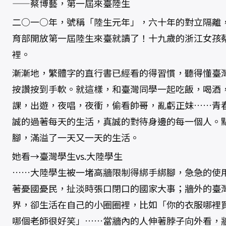
——蔡博藝，第一屆來臺陸生
二○一○年，號稱「陸生元年」，六十年的對立隔離
育部開放第一屆陸生來臺就讀了！十九歲的浙江女孩
裡。
漸漸地，繁體字的直行書已經看的得習慣，聽得懂臺
按讚按到手軟。就這樣，和臺灣同學一起吃飯，喝酒
課，出遊，夜唱，夜衝，偷看帥哥，亂虧正妹……青
誠的過著每天的生活，真誠的對待身邊的每一個人。
腳，滿溢了一天又一天的生活。
她看→臺灣學生vs.大陸學生
……大陸學生被一堵高牆限制得綁手綁腳，急急的使
著憂國憂民，扯淡時張口閉口的國家大事；牆外的臺
界，卻生活在自己的小圈圈裡，比如「你的衣服哪裡
哪個老師很好笑」……當牆內的人伸著脖子向外看，