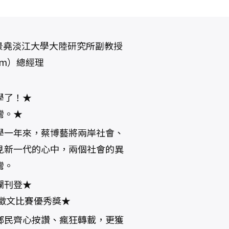
楊景堯淡江大學大陸研究所副教授
om）總經理
學了！★
灣。★
學一年來，蔡博藝將兩岸社會、
見新一代的心中，兩個社會的異
灣。
欄刊登★
岸徵文比賽優秀獎★
鄉民齊心按讚、瘋狂轉載，更獲