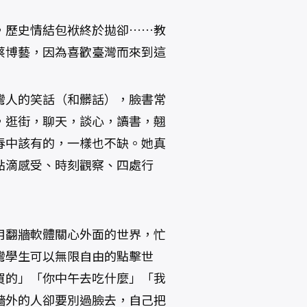
，歷史情結包袱終於拋卻……教
蔡博藝，因為喜歡臺灣而來到這
灣人的笑話（和髒話），臉書常
，逛街，聊天，談心，讀書，翹
春中該有的，一樣也不缺。她真
點滴感受、時刻觀察、四處行
用翻牆軟體關心外面的世界，忙
灣學生可以無限自由的點擊世
買的」「你中午去吃什麼」「我
牆外的人卻要別過臉去，自己把