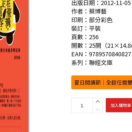
出版日期：2012-11-05
作者：蔡博藝
印刷：部分彩色
裝訂：平裝
頁數：256
開數：25開（21×14.
EAN：9789570840827
系列：聯經文庫
夏日閱讀節｜全館任選雙
我
在
加入購物車
臺
灣
，
我
正
青