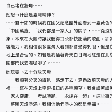
自己堵在牆角……
她想→什麼是臺灣精神？
……雙十節的時候我在國父紀念館外面看到一臺黃色
「中國萬歲」「我們都是一家人」的牌子，……從沒
象，本來在大陸時讓我聽得耳朵都快起繭的歌曲，卻
容能力，我相信很多臺灣人看到都會覺得刺眼，但是
地上是合理的。如若是我插著青天白日滿地紅走在北
關部門找去喝咖啡了。……
她玩耍→去十分放天燈
……我順著分叉的鐵軌一路走下去，穿過放飛天燈的
福……寫在天燈上歪歪扭扭的各種願望，我會讀著讀
「家人健康」「考試噢趴」「永遠在一起」。這些事
一整顆天燈塗滿，我相信他們塗抹的都是幸福。……