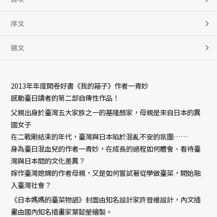
序文
選文
2013年年度開卷好書《我的箱子》作者一青妙
感動臺日讀者的第二部自傳性作品！
父親出身於臺灣五大家族之一的基隆顏家，母親是來自日本的異
國女子
在二戰剛結束的年代，臺灣與日本陷於混亂不安的氛圍……
身為臺日混血兒的作者一青妙，在成長的過程如何體會、看待臺
灣與日本間的文化差異？
嫁作臺灣媳婦的作者母親，又是如何嘗試著從學做臺菜，開始融
入臺灣社會？
《日本媽媽的臺菜物語》封面由知名設計家許晉維設計，內文插
畫由國內知名插畫家葉懿瑩繪製。