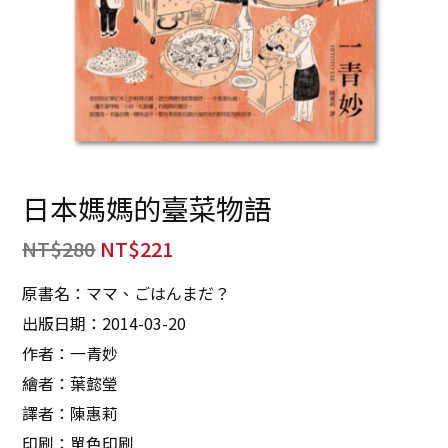
日本媽媽的臺菜物語
NT$
280
NT$
221
原書名：ママ、ごはんまだ？
出版日期：2014-03-20
作者：一青妙
繪者：葉懿瑩
譯者：陳惠莉
印刷：單色印刷