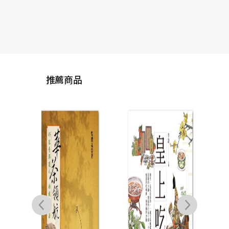
推薦商品
神之
BO
解
種
杯
酒，