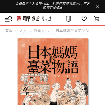
會員限定｜入會禮$100｜點數回饋最高享2%｜不定
期獨家試讀本
首頁
人文
飲食文化
日本媽媽的臺菜物語