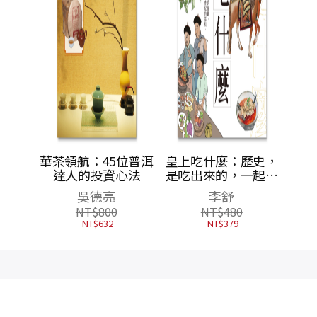
臺灣飲
華茶領航：45位普洱
皇上吃什麼：歷史，
餐桌小
達人的投資心法
是吃出來的，一起享
用甄嬛的豬蹄、乾隆
吳德亮
李舒
的火鍋、如懿的白菜
NT$
800
NT$
480
豆腐、令貴妃的荔
NT$
632
NT$
379
枝、慈禧的玫瑰餅，
和溥儀的香檳