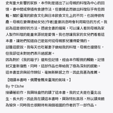
史有重大影響的家族，本作則是道出了以母親的料理為中心的回
憶。書中間或穿插有食譜作法，但要據此而做出料理似乎有些困
難。關於臺灣的飲食文化與日本飲食文化上的不同，也說得很有
趣。母親在要傳達給女兒(作者)重要訊息時會利用寫信的方式。我
認為這是很好的方法。透過全書的描寫，可以讓人看到母親為家
人製作料理的能量來源就是愛情。我也想讓我家的女兒們看看這
本書，讓她們知道自己是如何從母親那兒獲得愛情的。
話雖這麼說，我每天也吃著妻子做給我的料理，母親也還健在，
但我卻從未對她們表示過感謝。
因為對於《我的箱子》還有些記憶，經由本作輕微的觸動，記憶
就又重新復甦，同時，這部作品也帶給我了極為深刻的感動。
這本書並非與前作類似、毫無新鮮感之作，因此我甚為推薦。
【閱讀本書時，偶爾會飄來臺灣的氣味。】
By ケロshe
接續著前作，我興味盎然的讀了這本書。我的丈夫是在臺北出
生、長大的，因此我在讀這本書時，興致特別高昂，所以讀來頗
為愉快。同時我也很期待有兩個祖國的作者的下一部作品。