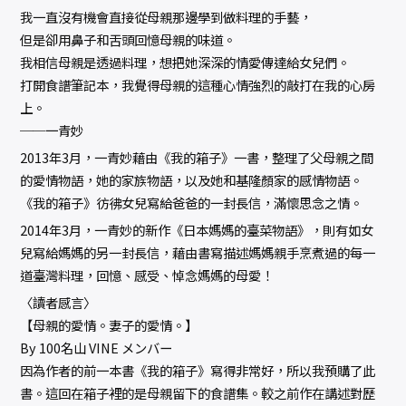
我一直沒有機會直接從母親那邊學到做料理的手藝，
但是卻用鼻子和舌頭回憶母親的味道。
我相信母親是透過料理，想把她深深的情愛傳達給女兒們。
打開食譜筆記本，我覺得母親的這種心情強烈的敲打在我的心房
上。
──一青妙
2013年3月，一青妙藉由《我的箱子》一書，整理了父母親之間
的愛情物語，她的家族物語，以及她和基隆顏家的感情物語。
《我的箱子》彷彿女兒寫給爸爸的一封長信，滿懷思念之情。
2014年3月，一青妙的新作《日本媽媽的臺菜物語》，則有如女
兒寫給媽媽的另一封長信，藉由書寫描述媽媽親手烹煮過的每一
道臺灣料理，回憶、感受、悼念媽媽的母愛！
〈讀者感言〉
【母親的愛情。妻子的愛情。】
By 100名山 VINE メンバー
因為作者的前一本書《我的箱子》寫得非常好，所以我預購了此
書。這回在箱子裡的是母親留下的食譜集。較之前作在講述對歷