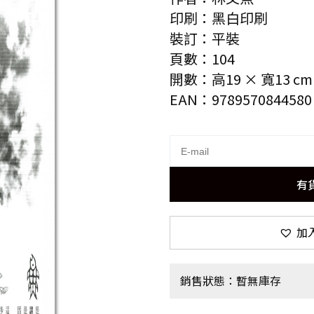
印刷：黑白印刷
裝訂：平裝
頁數：104
開數：高19 × 寬13 cm
EAN：9789570844580
有
加
銷售狀態：暫無庫存