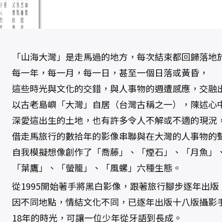
「山海大灣」是走馬過的地方，每次結束都回歸落地
每一年，每一月，每一日，甚至一個日落或黃昏，
這些時光與文化的交錯，與人事物的週遭感應，交融
以古老島嶼「大灣」自居（台灣古稱之一），陳述心
深愛這出生的土地，也有許多令人不解或不適的現況
借走馬旅行的數拾年的影像串聯與在大灣的人事物的
自我模擬想像創作了「喬藤」、「煙石」、「月魚」
「葉鷹」、「螢籠」、「風螺」六種生態。
從1995開始著手將黑白影像，跟著旅行腳步逐年出版
因不同地點，情結文化不同，已逐年出版十八版攝影
18年的時光，可讓一位少年從牙語到長成。