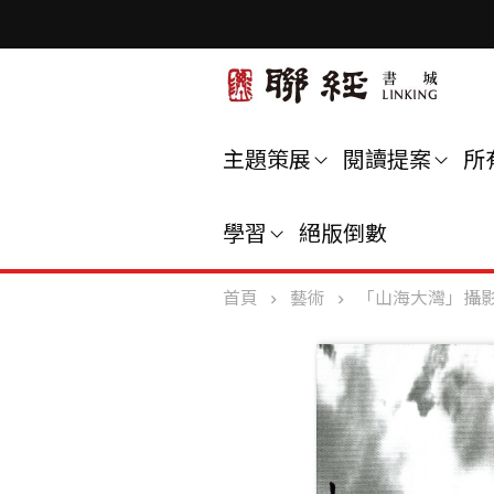
主題策展
閱讀提案
所
學習
絕版倒數
首頁
藝術
「山海大灣」攝