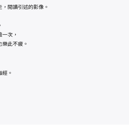
走，閱讀引述的影像。
。
維一次，
也樂此不疲。
海經。