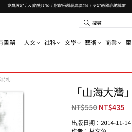
會員限定｜入會禮$100｜點數回饋最高享2%｜不定期獨家試讀本
搜
尋
關
鍵
字
有書籍
人文
社科
文學
藝術
商業
童
:
影詩札
「山海大灣
NT$
550
NT$
435
出版日期：2014-11-14
作者：林文魚