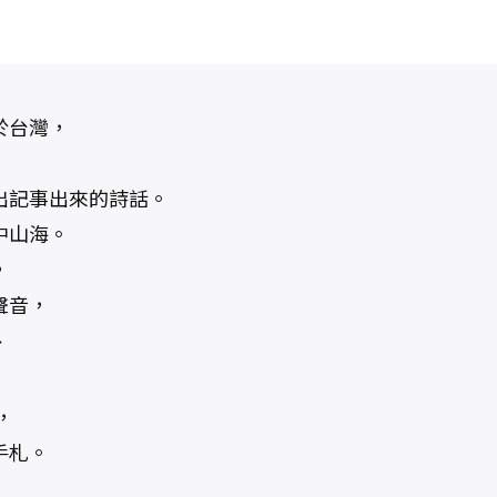
於台灣，
出記事出來的詩話。
中山海。
，
聲音，
、
，
手札。