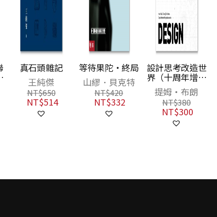
聯
真石頭雜記
等待果陀・終局
設計思考改造世
書
界（十周年增訂
王純傑
山繆．貝克特
新版）
提姆‧布朗
NT$
650
NT$
420
NT$
514
NT$
332
NT$
380
NT$
300