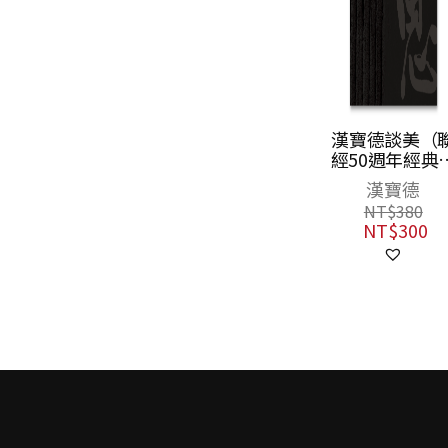
為社會而設計
漢寶德談美（
(二版)
經50週年經典
衣限定版）
奈傑爾・懷特里
漢寶德
NT$
360
NT$
380
NT$
284
NT$
300