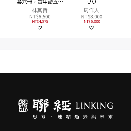
遺傳學
套六冊，含年譜五冊
（八）
人生
＋圖冊一冊】
林其賢
周作人
NT$
6,500
NT$
8,000
NT$
4,875
NT$
6,000