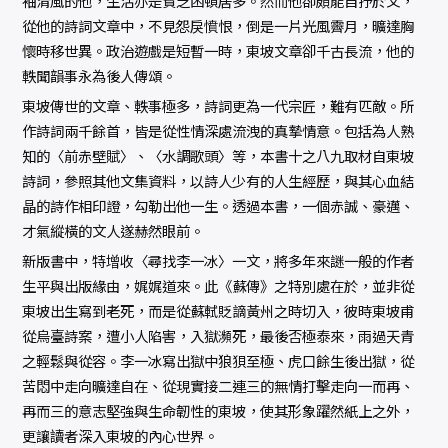
袖清風的他，生活亦是貧乏困頓居多。然而他卻頗能自抒於文，
從他的詩詞文章中，不見怨戾憤恨，倒是一片光風霽月，曠達胸
懷時移世異。政治遊戲是短暫一時，東坡文章卻千古長流，他的
軼聞韻事永為後人傳頌。
東坡傳世的文章、軼事極多，詩詞更為一代宗匠，難有匹敵。所
作詩詞兩千餘首，皆是從性情深處流洩的真摯情意。包括為人熟
知的〈前赤壁賦〉、〈水調歌頭〉等，本書十之八九取材自東坡
詩詞，參照其他文集資料，以詩人少有的人生經歷，與其心血結
晶的詩作相印證，勾勒出他一生。透過本書，一個赤誠、豪邁、
才氣縱橫的文人遂赫然眼前。
新版書中，特增收〈尋找李一冰〉一文，將多年來謎一般的作者
生平與出版緣由，娓娓道來。此《蘇傳》之特別處在於，並非從
東坡出生寫到老死，而是從蘇軾貶謫黃州之時切入，彼時東坡甫
從烏臺詩案，遭小人陷害，入獄瀕死，最後否極泰來，雨過天青
之輕鬆與從容。李一冰寫出獄中狼狽至極、虎口餘生後出獄，從
苦悶中走向曠達自在、從現實接二連三的無情打擊走向一而再、
再而三的意志堅強與生命韌性的東坡，使其形象躍然紙上之外，
更讓讀者深入東坡的內心世界。