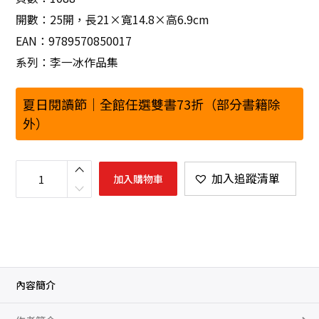
開數：25開，長21×寬14.8×高6.9cm
EAN：9789570850017
系列：李一冰作品集
夏日閱讀節｜全館任選雙書73折（部分書籍除
外）
蘇
東
加入追蹤清單
加入購物車
坡
新
傳
（
上
下
冊
增
修
校
訂
內容簡介
全
新
版