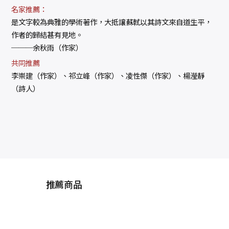
名家推薦：
是文字較為典雅的學術著作，大抵讓蘇軾以其詩文來自道生平，
作者的歸結甚有見地。
───余秋雨（作家）
共同推薦
李崇建（作家）、祁立峰（作家）、凌性傑（作家）、楊瀅靜
（詩人）
推薦商品
楊聯