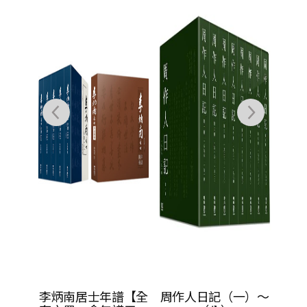
：從大
李炳南居士年譜【全
周作人日記（一）～