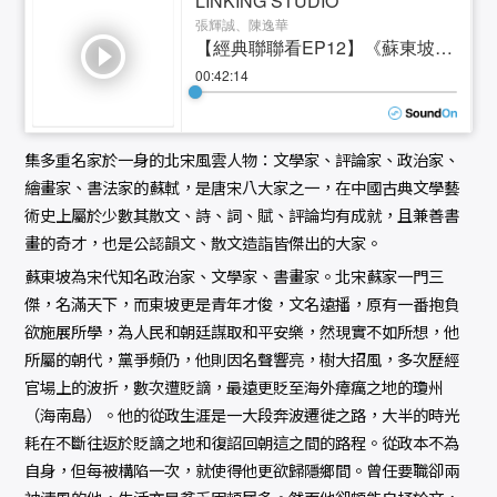
集多重名家於一身的北宋風雲人物：文學家、評論家、政治家、
繪畫家、書法家的蘇軾，是唐宋八大家之一，在中國古典文學藝
術史上屬於少數其散文、詩、詞、賦、評論均有成就，且兼善書
畫的奇才，也是公認韻文、散文造詣皆傑出的大家。
蘇東坡為宋代知名政治家、文學家、書畫家。北宋蘇家一門三
傑，名滿天下，而東坡更是青年才俊，文名遠播，原有一番抱負
欲施展所學，為人民和朝廷謀取和平安樂，然現實不如所想，他
所屬的朝代，黨爭頻仍，他則因名聲響亮，樹大招風，多次歷經
官場上的波折，數次遭貶謫，最遠更貶至海外瘴癘之地的瓊州
（海南島）。他的從政生涯是一大段奔波遷徙之路，大半的時光
耗在不斷往返於貶謫之地和復詔回朝這之間的路程。從政本不為
自身，但每被構陷一次，就使得他更欲歸隱鄉間。曾任要職卻兩