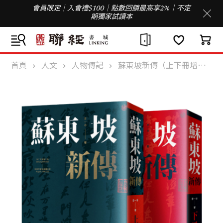
會員限定｜入會禮$100｜點數回饋最高享2%｜不定
期獨家試讀本
首頁
人文
人物傳記
蘇東坡新傳（上下冊增修校訂全新版）