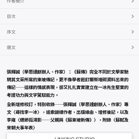
作者簡介
）
數
量
目次
序文
選文
張輝誠（學思達創辦人、作家）：《蘇傳》完全不同於文學家馳
騁其文采所寫的東坡傳記，更不像學者餖飣獺祭堆砌資料出來的
傳記──這樣的情感表現，卻又扎扎實實建立在一冰先生堅實的
考證功力與文字駕馭能力。
全新增修校訂，特別收錄──張輝誠（學思達創辦人、作家）專
文〈尋找李一冰〉，追索謎樣作者，出版緣由、增修後記，以及
李雍〈縹緲孤鴻影──父親與《蘇東坡新傳》〉，附錄〈蘇軾及
宋朝大事年表〉