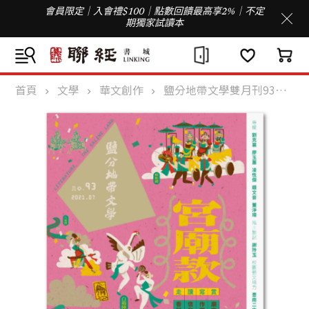
會員限定｜入會禮$100｜點數回饋最高享2%｜不定
期獨家試讀本
首頁
文學
華文創作
鹽分地帶文學雙月刊93期 2021/07月號（宮廟款）