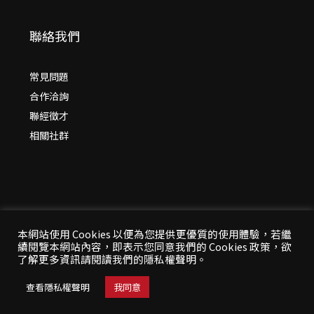
聯絡我們
常見問題
合作洽詢
聯經徵才
相關社群
本網站使用 Cookies 以便為您提供更優質的使用體驗，若繼
續閱覽本網站內容，即表示您同意我們的 Cookies 政策，欲
© 2026 年
聯經出版：思考，連結過去與未來
了解更多資訊請閱讀我們的隱私權聲明。
All Rights Reserved | 本站台資料為版權所有，非經同
意請勿作任何形式之轉載使用
查看隱私權聲明
我同意