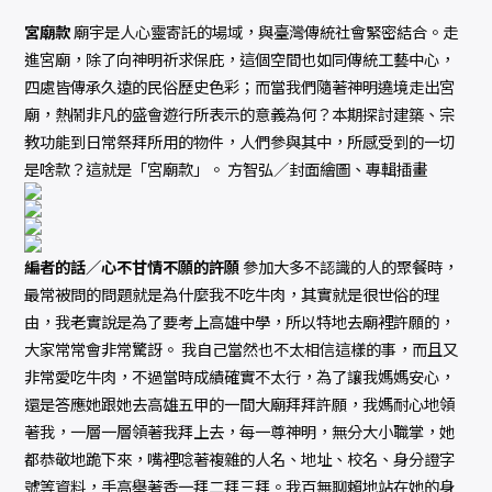
宮廟款
廟宇是人心靈寄託的場域，與臺灣傳統社會緊密結合。走
進宮廟，除了向神明祈求保庇，這個空間也如同傳統工藝中心，
四處皆傳承久遠的民俗歷史色彩；而當我們隨著神明遶境走出宮
廟，熱鬧非凡的盛會遊行所表示的意義為何？本期探討建築、宗
教功能到日常祭拜所用的物件，人們參與其中，所感受到的一切
是啥款？這就是「宮廟款」。 方智弘／封面繪圖、專輯插畫
編者的話／心不甘情不願的許願
參加大多不認識的人的聚餐時，
最常被問的問題就是為什麼我不吃牛肉，其實就是很世俗的理
由，我老實說是為了要考上高雄中學，所以特地去廟裡許願的，
大家常常會非常驚訝。 我自己當然也不太相信這樣的事，而且又
非常愛吃牛肉，不過當時成績確實不太行，為了讓我媽媽安心，
還是答應她跟她去高雄五甲的一間大廟拜拜許願，我媽耐心地領
著我，一層一層領著我拜上去，每一尊神明，無分大小職掌，她
都恭敬地跪下來，嘴裡唸著複雜的人名、地址、校名、身分證字
號等資料，手高舉著香一拜二拜三拜。我百無聊賴地站在她的身