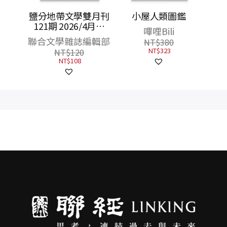
雙月刊
鹽分地帶文學雙月刊
小屋人類圖鑑
8月號
121期 2026/4月號
嗶哩Bili
語）
（臺南運河一〇〇年
編輯部
聯合文學雜誌編輯部
NT$
380
紀念）
NT$
323
NT$
120
NT$
108