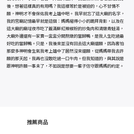
後，想著這樣真的有用嗎？我這樣等於是被迫的，心不甘情不
願，神明才不會保佑我考上雄中吧。 我早就忘了這大廟的名字，
我的宮廟記憶最早就是這個：媽媽縮得小小的跪拜背影，以及在
這大廟的廟埕夜市吃了蓋滿鮮紅辣椒粉的炒兔肉和清燉青蛙湯，
大廟外邊還有一家賣一盅盅分開熬燉的當歸鴨，是我人生吃過最
好吃的當歸鴨。只是，我後來並沒有回去這大廟還願，因為害怕
那麼多神明會生氣我考上雄中了居然沒來還願，從媽媽帶我去許
願的那天起，我再也沒敢吃過一口牛肉。但我知道的，與其說是
跟神明許願一事未了，不如說是想要一輩子信守跟媽媽的約定。
推薦商品