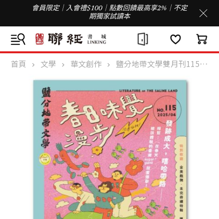
會員限定｜入會禮$100｜點數回饋最高享2%｜不定
期獨家試讀本
首頁
文學
華文創作
鹽分地帶文學雙月刊115期 2025/04月號（春日味覺漫步）