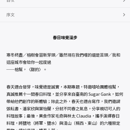
目次
序文
春日味覺漫步
寒冬終盡／榕樹會冒新芽頭／雖然現在我們嚐的還是苦頭／我和
這座城市會陪你一起度過
──榕幫，〈甜的〉。
春天適合發芽，味覺總是誠實，本期專題，特邀嘻哈團體榕幫，
真誠推薦十一間春日料理，並分享來自臺南的 Sugar Gank，如何
帶給他們創作的新體驗；除此之外，春天也適合寫作，我們邀請
張耘書、潘家欣與葉怡蘭，分就不同春之氣息，分享親切可人的
料理故事；最後，美食作家毛奇與林太 Claudia，攜手演繹春日
料理，將鹽地（將軍、鹽水）與淺山（楠西、東山）的六種限定