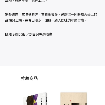
風物，繽紛呈現，嬉春上菜。
寒冬終盡，當味覺甦醒，當故事發芽，邀請你一同體驗舌尖上的
甜頭與苦頭，在春日漫步，開啟一趟人間味的華麗冒險。
陳橋 BRIDGE ／封面與專題插畫
推薦商品
鹽分
12
（