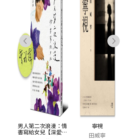
聯合
漫：情
男人第二次浪漫：情
寧視
兒
書寫給女兒【深愛親
田威寧
簽版】