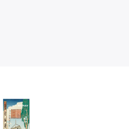
男人第二次浪
保留地
漫：情書寫給女
游以德
兒
蔡詩萍
NT$
380
NT$
300
NT$
400