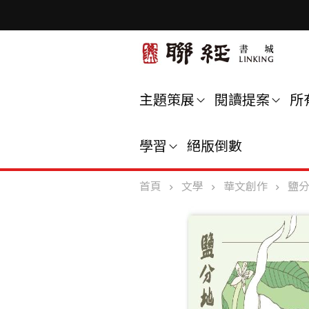
主題策展
閱讀提案
所
學習
絕版倒數
首頁
文學
華文創作
鹽分