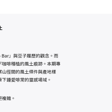
土
 Bar」與豆子履歷的觀念。而
下咖啡種植的風土痕跡。本期專
察山徑間的風土條件與產地樣
筆下鍾愛啡常的靈感場域。
更複雜。