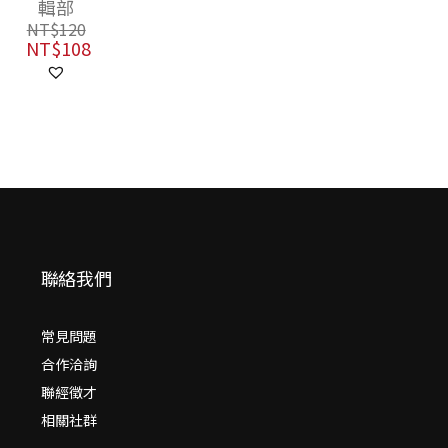
輯部
紀念）
NT$
120
NT$
108
聯絡我們
常見問題
合作洽詢
聯經徵才
相關社群