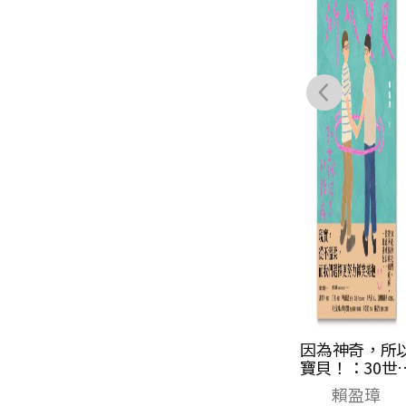
鹽分地帶文學雙
因為神奇，所
月刊122期
寶貝！：30世
2026/6月號（手
同志伴侶的陪
聯合文學雜誌編
賴盈璋
寫的臺南現場）
日常