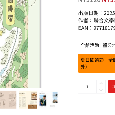
出版日期：2025-
作者：聯合文學
EAN：97718179
全館活動 | 鹽
夏日閱讀節｜全
外）
鹽
分
地
帶
文
學
雙
月
刊
1