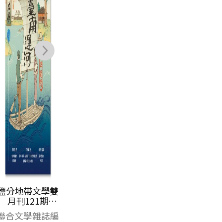
鹽分地帶文學雙
月刊121期
2026/4月號（臺
聯合文學雜誌編
南運河一〇〇年