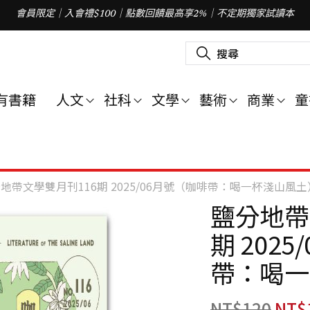
會員限定｜入會禮$100｜點數回饋最高享2%｜不定期獨家試讀本
搜
尋
關
鍵
字
有書籍
人文
社科
文學
藝術
商業
童
:
地帶文學雙月刊116期 2025/06月號（咖啡帶：喝一杯淺山風土
鹽分地帶
期 202
帶：喝一
NT$
120
NT$