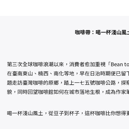
1
6
期
2
0
2
5
/
咖啡帶：喝一杯淺山風
0
6
月
號
（
咖
啡
帶
第三次全球咖啡浪潮以來，消費者愈加重視「Bean to
：
喝
在臺南東山、楠西、南化等地，早在日治時期便已留
一
杯
題走訪臺灣咖啡的原鄉，踏上一七五號咖啡公路，探
淺
山
貌，同時回望咖啡館如何在城市落地生根，成為作家
風
土
）
數
量
喝一杯淺山風土，從豆子到杯子，這杯咖啡比你想得