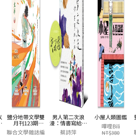
以
鹽分地帶文學雙
男人第二次浪
小屋人類圖鑑
代
月刊123期
漫：情書寫給女
嗶哩Bili
病
2026/8月號（臺
兒【深愛親簽
聯合文學雜誌編
蔡詩萍
NT$
380
南野球物語）
版】