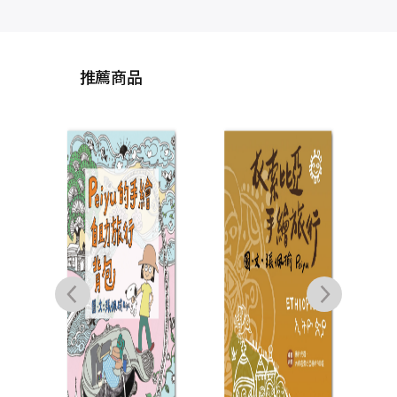
推薦商品
搭便
的事
6
國與
（附
片