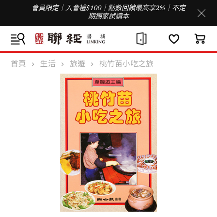
會員限定｜入會禮$100｜點數回饋最高享2%｜不定
期獨家試讀本
首頁
生活
旅遊
桃竹苗小吃之旅