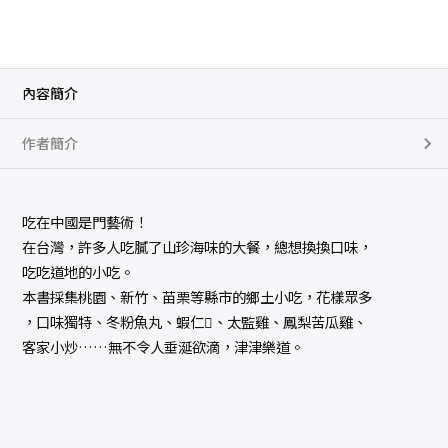
內容簡介
作者簡介
吃在中國是門藝術！
在台灣，許多人吃膩了山珍海味的大餐，總想換換口味，
吃吃道地的小吃。
本書採集桃園、新竹、苗栗等縣市的鄉土小吃，花樣眾多
，口味獨特、冬粉魚丸、蝦仁、太監雞、鳳梨苦瓜雞、
客家小炒……無不令人垂涎欲滴，津津樂道。