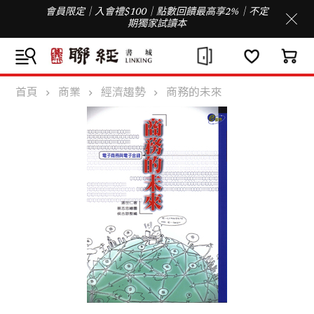
會員限定｜入會禮$100｜點數回饋最高享2%｜不定
期獨家試讀本
首頁
商業
經濟趨勢
商務的未來