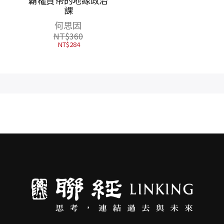
的未
霸權貨幣的地緣政治
白銀市場爭奪戰：從
如何改
課
富蘭克林到巴菲特，
是世
點燃全球經濟與關鍵
 艾力
何思因
威廉．希爾博
決策的致富貨幣
丹尼
NT$
360
NT$
480
赫
NT$
284
NT$
379