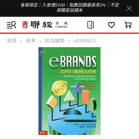
會員限定｜入會禮$100｜點數回饋最高享2%｜不定
期獨家試讀本
首頁
商業
經濟趨勢
eBRANDS