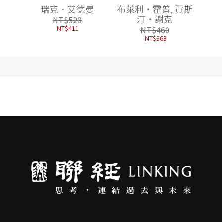
位資產
撼動世界經濟的暗黑
曼
布萊利・霍普, 賈斯
指南
王儲
汀・謝克
NT$
460
NT$
363