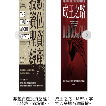
全球世代的2050年關
能，
帕拉格．科納
鍵報告
的
NT$
460
NT$
363
聖經：
成王之路：MBS，掌
鏈、
控沙烏地石油霸權、