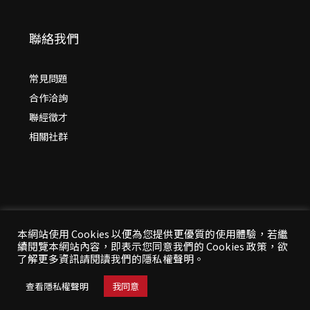
聯絡我們
常見問題
合作洽詢
聯經徵才
相關社群
本網站使用 Cookies 以便為您提供更優質的使用體驗，若繼
續閱覽本網站內容，即表示您同意我們的 Cookies 政策，欲
© 2026 年
聯經出版：思考，連結過去與未來
了解更多資訊請閱讀我們的隱私權聲明。
All Rights Reserved | 本站台資料為版權所有，非經同
意請勿作任何形式之轉載使用
查看隱私權聲明
我同意