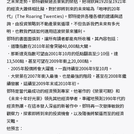
之未來走勢。鄧特觀察過去景氣的榮枯，把現狀與1920至1921年
的經濟大蕭條相比擬，對於即將到來的未來喻為「咆哮的20年
代」(The Roaring Twenties)。鄧特提供各種各樣的建議與諮
詢，由投資策略到不動產景氣循環，不但告訴我們未來有多光
明，也教我們該如何運用這波榮景來獲利。
鄧特的書面面俱到，讓所有讀者都能有所收穫，其內容包括：
．道瓊指數在2010年前會突破40,000點大關。
．那斯達克指數可望由2001年10月的低點翻高至少10倍，達
13,500點，甚至可望在2009年衝上20,000點。
．2005年股價將會大躍進，一直持續至2006年9至10月。
．大榮景在2007年衝入最後、也是最強的階段，甚至在2008年繼
續發展，延續至2009年末或2010年初。
鄧特是當代最成功的經濟預測專家，他著作的《榮景可期》和
《未來十年好光景》領先其他經濟學者，準確地預測1990年代的
經濟熱潮。在這本發人深省的新著作中，鄧特再一次發揮敏銳的
觀察力，探索即將到來的投資機會，以及隨後將緊逼而至的經濟
災難。
他預言：