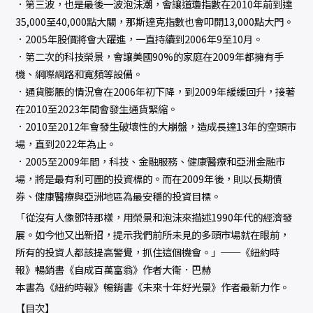
．第三波，也是最後一波泡沬潮，會讓道瓊指數在2010年前到達
35,000至40,000點大關，那斯達克指數也會叩開13,000點大門。
．2005年股價將會大躍進，一直持續到2006年9至10月。
．第二次的科技榮景，會讓美國90%的家庭在2009年都擁有手
機、網際網路和寬頻等設備。
．通貨膨脹的情況會在2006年初下降，到2009年緩緩回升，接著
在2010至2023年間會發生通貨緊縮。
．2010至2012年會發生破壞性的大崩盤，造成長達13年的空頭市
場，直到2022年為止。
．2005至2009年間，科技、金融服務、健康醫療和亞洲金融市
場，將是最有利可圖的投資標的。而在2009年後，則以長期債
券、健康醫療與亞洲地區為最安穩的投資目標。
「從沒有人像鄧特那樣，用榮景和泡沫來描述1990年代的經濟發
展。如今他又出新招，提示我們前所未見的多頭市場就在眼前，
所有的投資人都該提高警覺，抓住這個機會。」──《紐約時
報》暢銷書《自成百萬富翁》作者大衛．巴赫
本書為《紐約時報》暢銷書《未來十年好光景》作者最新力作。
【目次】