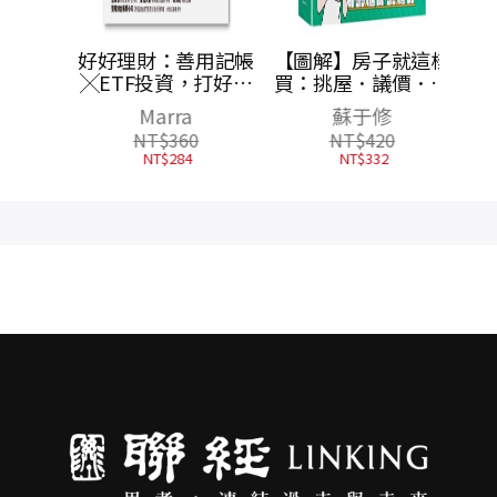
賺到
好好理財：善用記帳
【圖解】房子就這樣
從投資
╳ETF投資，打好與
買：挑屋．議價．簽
的真教
金錢的關係，提早十
約．驗屋，完全解答
胡貝
Marra
蘇于修
才是唯
年完成夢想
購屋108問！
NT$
360
NT$
420
NT$
284
NT$
332