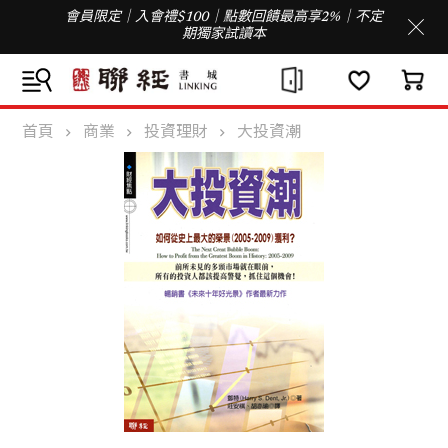
會員限定｜入會禮$100｜點數回饋最高享2%｜不定
期獨家試讀本
首頁
商業
投資理財
大投資潮