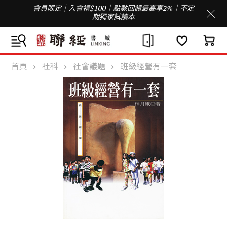
會員限定｜入會禮$100｜點數回饋最高享2%｜不定
期獨家試讀本
首頁
社科
社會議題
班級經營有一套