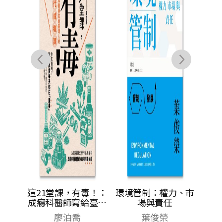
大
佛．李維茲
NT$
600
NT$
474
毒！：
環境管制：權力、市
給臺灣
場與責任
癮課
葉俊榮