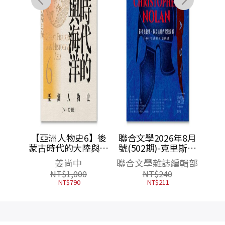
越世紀
【亞洲人物史6】後
聯合文學2026年8月
紀念版
蒙古時代的大陸與海
號(502期)-克里斯多
限量燙
洋〔14—17世紀〕
夫・諾蘭與《奧德
姜尚中
聯合文學雜誌編輯部
）
賽》
NT$
1,000
NT$
240
NT$
790
NT$
211