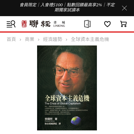
會員限定｜入會禮$100｜點數回饋最高享2%｜不定
期獨家試讀本
首頁
商業
經濟趨勢
全球資本主義危機