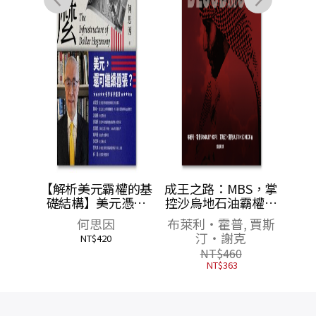
頁岩
【解析美元霸權的基
成王之路：MBS，掌
再生綠
礎結構】美元憑什
控沙烏地石油霸權、
源大國
麼？：左右全球金融
撼動世界經濟的暗黑
金
何思因
布萊利・霍普, 賈斯
衝突
的貨幣
王儲
汀・謝克
NT$
420
NT$
460
NT$
363