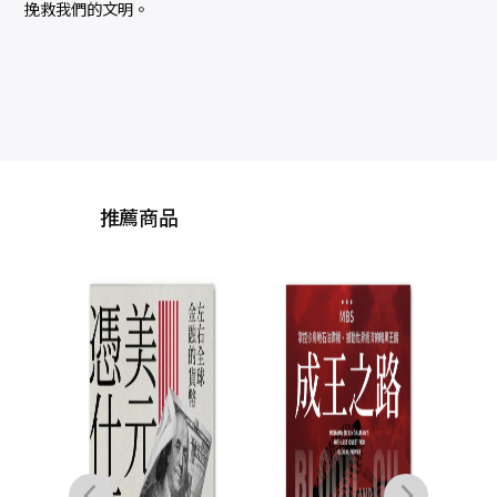
挽救我們的文明。
推薦商品
白銀
富蘭
點燃
決