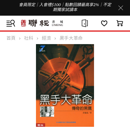
會員限定｜入會禮$100｜點數回饋最高享2%｜不定
期獨家試讀本
首頁
社科
經濟
黑手大革命