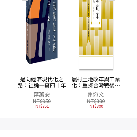
全使用
邁向經濟現代化之
農村土地改革與工業
系譜、
路：社論一寫四十年
化：重探台灣戰後四
價值
大公司民營化的前因
葉萬安
瞿宛文
後果
NT$
950
NT$
380
NT$
751
NT$
300