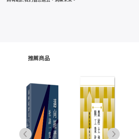
推薦商品
《資
手冊
爭議