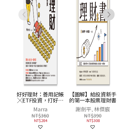
好好理財：善用記帳
【圖解】給投資新手
╳ETF投資，打好與
的第一本股票理財書
金錢的關係，提早十
Marra
謝劍平, 林傑宸
年完成夢想
NT$
360
NT$
390
NT$
284
NT$
308