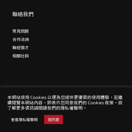
聯絡我們
常見問題
合作洽詢
聯經徵才
相關社群
本網站使用 Cookies 以便為您提供更優質的使用體驗，若繼
續閱覽本網站內容，即表示您同意我們的 Cookies 政策，欲
© 2026 年
聯經出版：思考，連結過去與未來
了解更多資訊請閱讀我們的隱私權聲明。
All Rights Reserved | 本站台資料為版權所有，非經同
意請勿作任何形式之轉載使用
查看隱私權聲明
我同意