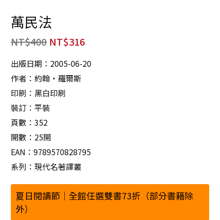
萬民法
NT$
400
NT$
316
出版日期：2005-06-20
作者：約翰‧羅爾斯
印刷：黑白印刷
裝訂：平裝
頁數：352
開數：25開
EAN：9789570828795
系列：現代名著譯叢
夏日閱讀節｜全館任選雙書73折（部分書籍除
外）