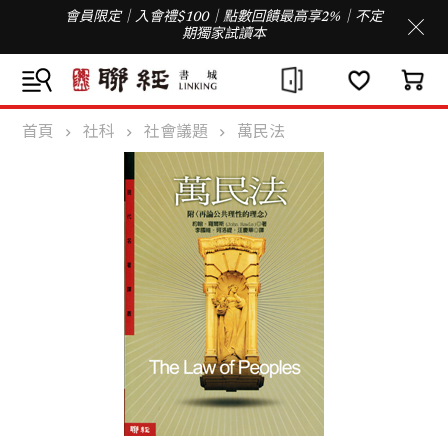
會員限定｜入會禮$100｜點數回饋最高享2%｜不定
期獨家試讀本
首頁
社科
社會議題
萬民法