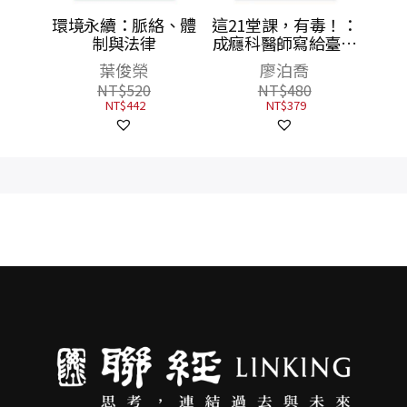
處理紛
環境永續：脈絡、體
這21堂課，有毒！：
制與法律
成癮科醫師寫給臺灣
人的當代成癮課
常青
葉俊榮
廖泊喬
NT$
520
NT$
480
NT$
442
NT$
379