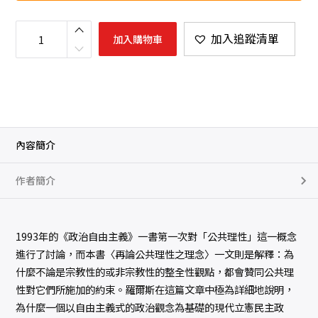
萬
民
加入追蹤清單
加入購物車
法
數
量
內容簡介
作者簡介
1993年的《政治自由主義》一書第一次對「公共理性」這一概念
進行了討論，而本書〈再論公共理性之理念〉一文則是解釋：為
什麼不論是宗教性的或非宗教性的整全性觀點，都會贊同公共理
性對它們所施加的約束。羅爾斯在這篇文章中極為詳細地說明，
為什麼一個以自由主義式的政治觀念為基礎的現代立憲民主政