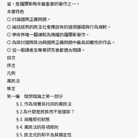
省，是羅爾斯晚年最重要的著作之一。
本書特色
◎ 討論國際正義問題。
◎ 論述成熟的民主社會應該有的道德基礎與行為規範。
◎ 學術界唯一翻譯較為精確的羅爾斯著作。
◎ 為探討國際政治與國際正義問題中最具前瞻性的作品。
◎ 從一般讀者至專業研究者都適合閱讀。
目次
序言
凡例
萬民法
導言
第一編 理想理論之第一部分
§1. 作為現實烏托邦的萬民法
§2 為什麼是民族而不是國家？
§3. 兩種原初狀態
§4. 萬民法的各項原則
§5. 民主式的和平及其穩定性