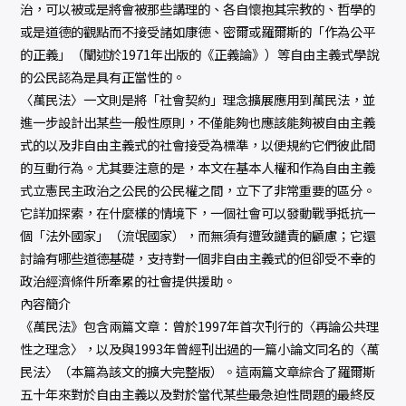
治，可以被或是將會被那些講理的、各自懷抱其宗教的、哲學的
或是道德的觀點而不接受諸如康德、密爾或羅爾斯的「作為公平
的正義」（闡述於1971年出版的《正義論》）等自由主義式學說
的公民認為是具有正當性的。
〈萬民法〉一文則是將「社會契約」理念擴展應用到萬民法，並
進一步設計出某些一般性原則，不僅能夠也應該能夠被自由主義
式的以及非自由主義式的社會接受為標準，以便規約它們彼此間
的互動行為。尤其要注意的是，本文在基本人權和作為自由主義
式立憲民主政治之公民的公民權之間，立下了非常重要的區分。
它詳加探索，在什麼樣的情境下，一個社會可以發動戰爭抵抗一
個「法外國家」（流氓國家），而無須有遭致譴責的顧慮；它還
討論有哪些道德基礎，支持對一個非自由主義式的但卻受不幸的
政治經濟條件所牽累的社會提供援助。
內容簡介
《萬民法》包含兩篇文章：曾於1997年首次刊行的〈再論公共理
性之理念〉，以及與1993年曾經刊出過的一篇小論文同名的〈萬
民法〉（本篇為該文的擴大完整版）。這兩篇文章綜合了羅爾斯
五十年來對於自由主義以及對於當代某些最急迫性問題的最終反