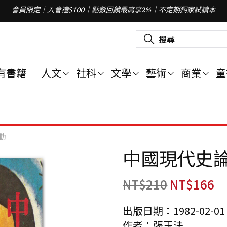
會員限定｜入會禮$100｜點數回饋最高享2%｜不定期獨家試讀本
搜
尋
關
鍵
字
有書籍
人文
社科
文學
藝術
商業
童
:
動
中國現代史論
NT$
210
NT$
166
出版日期：1982-02-01
作者：張玉法