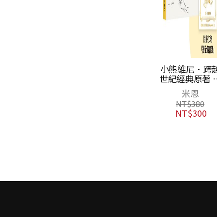
小熊維尼．跨
世紀經典原著 
年紀念版（首
米恩
加贈【限量燙
NT$
380
藏書票】）
NT$
300