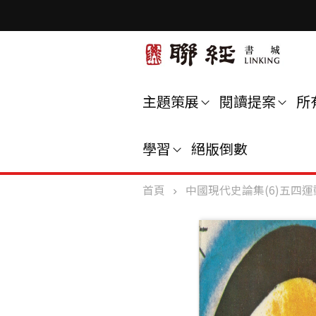
主題策展
閱讀提案
所
學習
絕版倒數
首頁
中國現代史論集(6)五四運