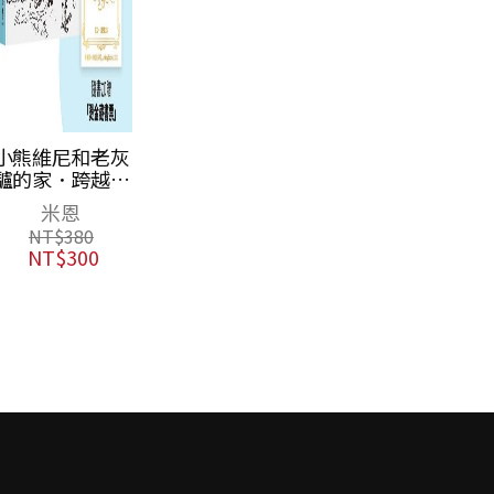
小熊維尼和老灰
驢的家．跨越世
紀經典原著 百年
米恩
紀念版（首刷加
NT$
380
贈【限量燙金藏
NT$
300
書票】）