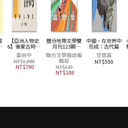
越
【亞洲人物史
鹽分地帶文學雙
中國，在世界中
百
6】後蒙古時代
月刊123期
形成：古代篇
刷
的大陸與海洋
2026/8月號（臺
姜尚中
聯合文學雜誌編
甘懷真
金
〔14—17世紀〕
南野球物語）
輯部
NT$
550
NT$
1,000
NT$
790
NT$
120
NT$
108