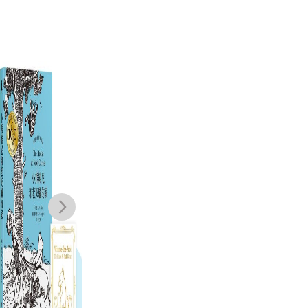
【亞洲人物史
【解析美元霸權
聯合
5】蒙古帝國統
的基礎結構】美
8月號
一歐亞大陸〔12
元憑什麼？：左
里
姜尚中
何思因
聯合
—14世紀〕
右全球金融的貨
與
NT$
420
NT$
950
幣
NT$
751