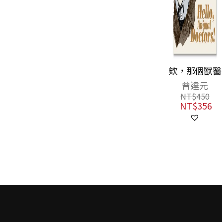
未完的旅程：一
欸，那個獸醫
隻台灣黑熊的人
曾達元
間啟示錄
蔡惠萍
NT$
450
NT$
356
NT$
480
NT$
379