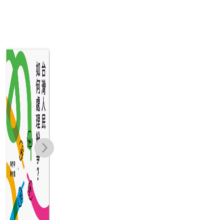
抵達安康：在身
買進名校：特權
這
邊的越南移民故
與財富的遊戲，
毒
事，企業千金、
美國史上最大入
師
王光輝, 江婉琦,
梅麗莎．寇恩,
計程車司機、市
學詐欺案
吳姿樺, 周兆鴻,
珍妮佛．李維茲
場與美甲店的阿
金其琪, 洪敏真,
NT$
380
NT$
600
姨……
宮相芳, 徐俊文,
NT$
300
NT$
474
陳亮妤, 陳品鴻,
彭翠瑛, 曾祥宇,
黃馨慧, 詹佳惠,
廖啟均, 蔡佳璇,
羅漪文