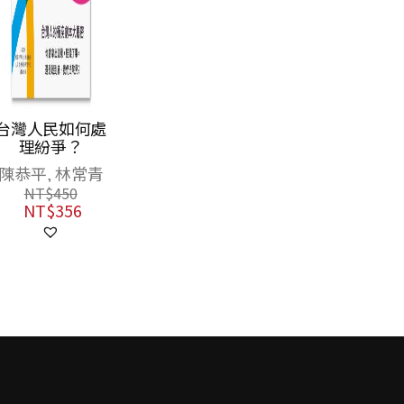
台灣人民如何處
理紛爭？
陳恭平, 林常青
NT$
450
NT$
356