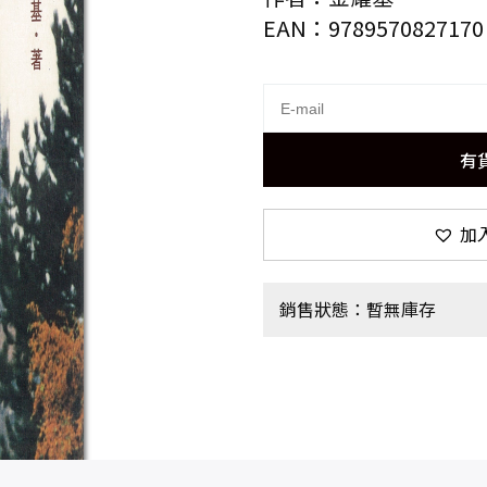
EAN：9789570827170
有
加
銷售狀態：暫無庫存