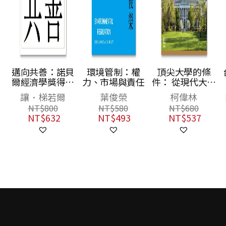
邁向共善：諾貝
環境管制：權
頂尖大學的條
爾經濟學獎得主
力、市場與責任
件： 從現代大學
永續建言，如何
的演變，洞見教
讓．梯若爾
葉俊榮
柯偉林
實現人類最大多
育卓越的關鍵
NT$
800
NT$
580
NT$
680
數的幸福！
NT$
632
NT$
493
NT$
537