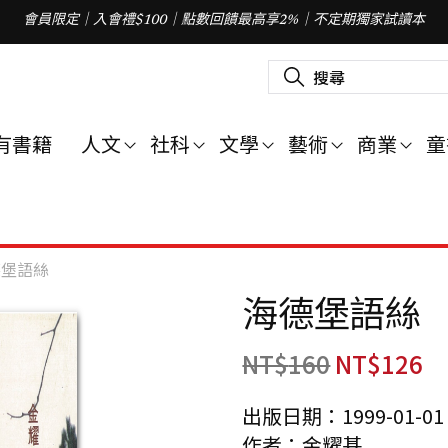
會員限定｜入會禮$100｜點數回饋最高享2%｜不定期獨家試讀本
搜
尋
關
鍵
字
有書籍
人文
社科
文學
藝術
商業
童
:
德堡語絲
海德堡語絲
NT$
160
NT$
126
出版日期：1999-01-01
作者：金耀基