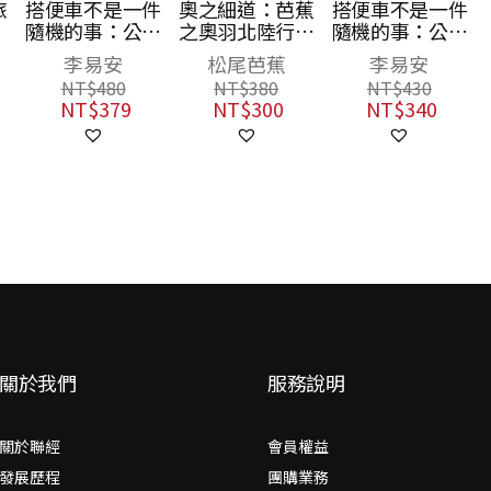
旅
搭便車不是一件
奧之細道：芭蕉
搭便車不是一件
隨機的事：公路
之奧羽北陸行腳
隨機的事：公路
上3萬5千6百公
（聯經50週年經
上3萬5千6百公
李易安
松尾芭蕉
李易安
里的追尋，在國
典書衣限定版）
里的追尋，在國
NT$
480
NT$
380
NT$
430
與界之間探索世
與界之間探索世
NT$
379
NT$
300
NT$
340
界
界
關於我們
服務說明
關於聯經
會員權益
發展歷程
團購業務