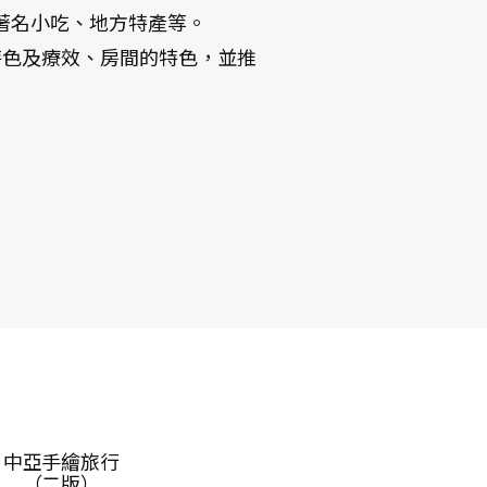
著名小吃、地方特產等。
特色及療效、房間的特色，並推
大吉嶺手繪旅行
搭便車不是一件
呼
（二版）
隨機的事：公路
界