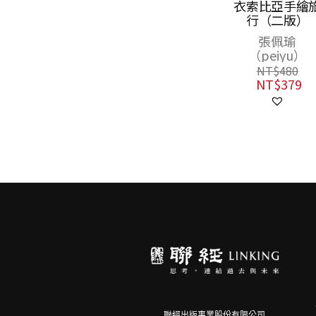
邁步向前直到綻
衣索比亞手繪
放吧！
行（二版）
小林賢伍
張佩瑜
（peiyu）
NT$
480
NT$
379
NT$
480
NT$
379
聯經出版事業股份有限公司