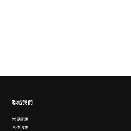
中亞手繪旅行
（二版）
張佩瑜
（peiyu）
NT$
480
NT$
379
聯絡我們
常見問題
合作洽詢