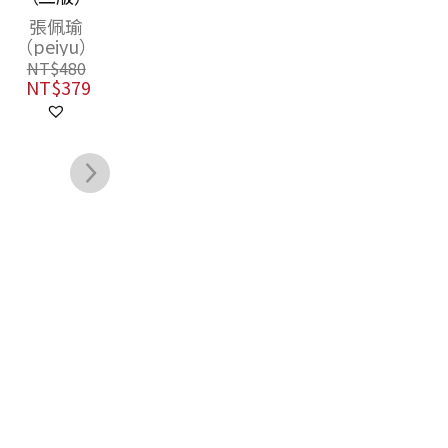
上3萬5千6百公
張佩瑜
李易安
鄭有
里的追尋，在國
（peiyu）
NT$
430
與界之間探索世
NT$
340
NT$
480
界（附贈限量便
NT$
379
車明信片，3款
隨機出貨）