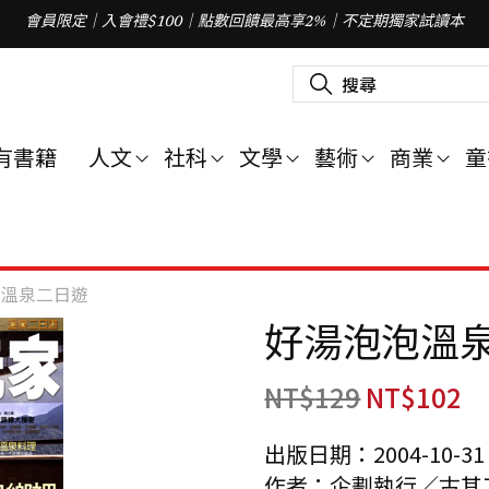
會員限定｜入會禮$100｜點數回饋最高享2%｜不定期獨家試讀本
搜
尋
關
鍵
字
有書籍
人文
社科
文學
藝術
商業
童
:
泡溫泉二日遊
好湯泡泡溫
NT$
129
NT$
102
出版日期：2004-10-31
作者：企劃執行／古其