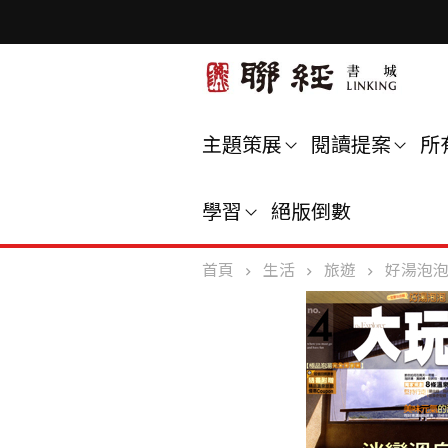
主題策展
閱讀提案
所
學習
絕版倒數
首頁
生活
旅遊
好湯泡