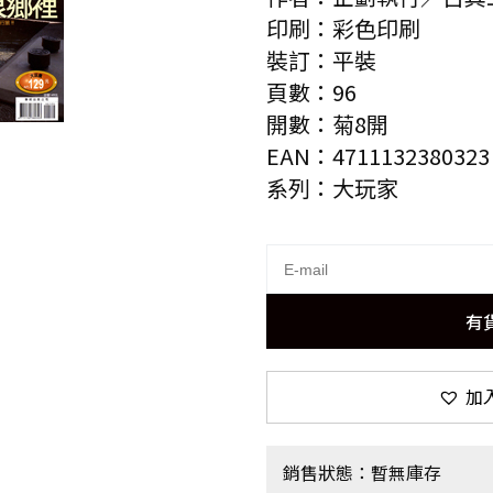
印刷：彩色印刷
裝訂：平裝
頁數：96
開數：菊8開
EAN：4711132380323
系列：大玩家
有
加
銷售狀態：暫無庫存