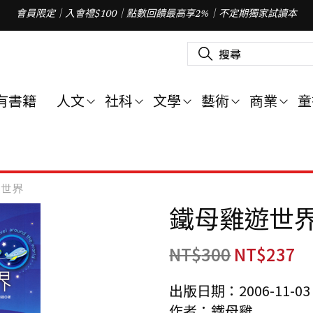
會員限定｜入會禮$100｜點數回饋最高享2%｜不定期獨家試讀本
搜
尋
關
鍵
字
有書籍
人文
社科
文學
藝術
商業
童
:
遊世界
鐵母雞遊世
NT$
300
NT$
237
出版日期：2006-11-03
作者：鐵母雞