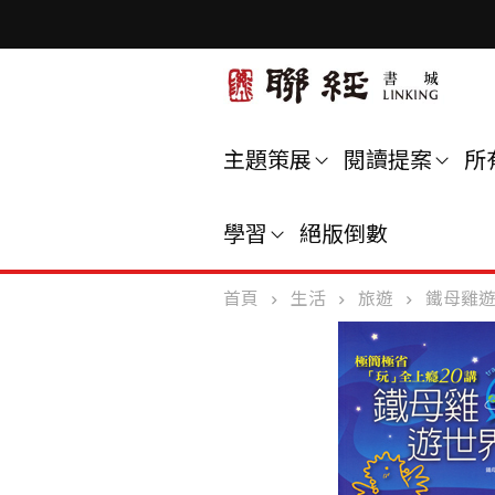
主題策展
閱讀提案
所
學習
絕版倒數
首頁
生活
旅遊
鐵母雞