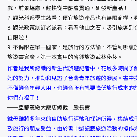
戲，前景堪慮，趕快從中融會貫通，研發新產品！
7. 觀光科系學生該看：便宜旅遊產品也有無限商機，
8. 觀光政策制訂者該看：看看他山之石，吸引旅客
自限啦！
9. 不侷限在單一國家，是旅行的方法論，不管到哪
旅遊書寬廣。第一本實用的省錢旅遊武林秘芨。
作者是我所認識的新生代旅遊記者中，花最多時間了
她的努力，推動和見證了台灣青年旅遊的發展。書中
不僅適合年輕人用，也適合所有想要降低旅行成本的
你們有福了！
──亞都麗緻大飯店總裁 嚴長壽
鐵母雞將多年來的自助旅行經驗和採訪所得，集結成
歡旅行的朋友受益，由於書中還記載旅遊活動的操作