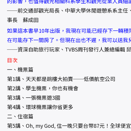
的影響，也值得觀光相關科系學生和觀光從業人員細
──前交通部觀光局長、中華大學休閒遊憩系系主任
事長 蘇成田
如果這本書早10年出版，我現在可能已經存下一輛積
在可能存下一間房了。但現在出也不遲，我可以送我
──資深自助旅行玩家、TVBS周刊發行人兼總編輯 
目次
一、機票篇
第1講、天天都是跳樓大拍賣──低價航空公司
第2講、學生機票，你也有機會
第3講、一張機票遊3國
第4講、環球機票讓你省更多
二、住宿篇
第5講、Oh, my God, 住一晚只要台幣87元！全球