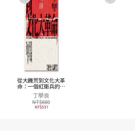
近代歷
從大饑荒到文化大革
楊聯陞與繆鉞、錢穆
個體生
命：一個紅衛兵的告
往來書劄
）
白
丁學良
楊聯陞
NT$
680
NT$
550
NT$
537
NT$
435