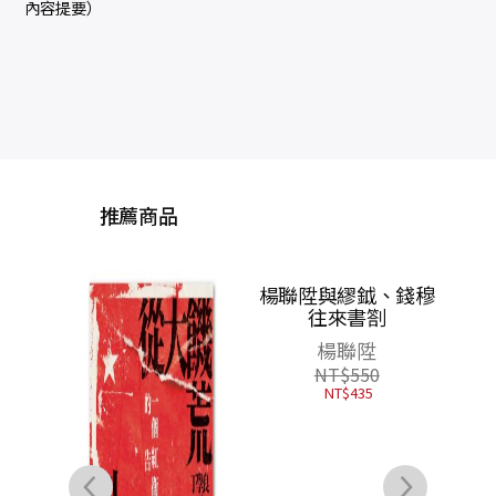
內容提要）
推薦商品
毛
國」
治運