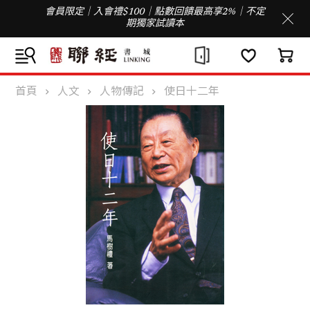
會員限定｜入會禮$100｜點數回饋最高享2%｜不定
期獨家試讀本
首頁
人文
人物傳記
使日十二年