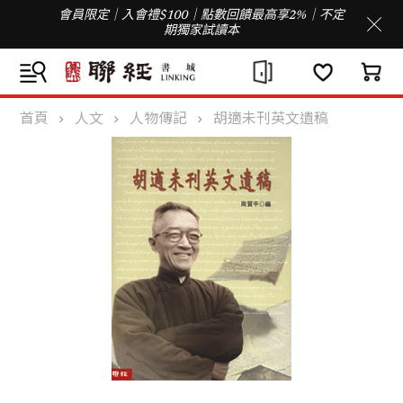
會員限定｜入會禮$100｜點數回饋最高享2%｜不定
期獨家試讀本
首頁
人文
人物傳記
胡適未刊英文遺稿