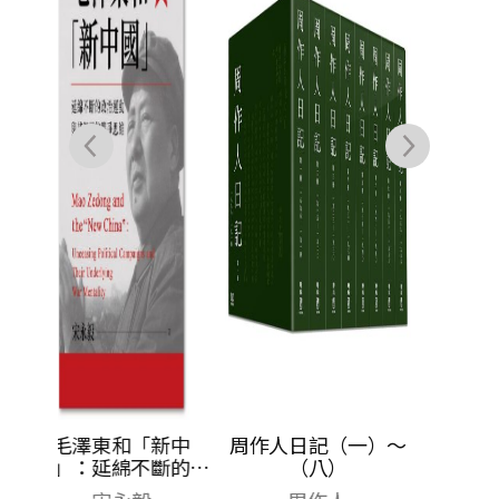
王汎森
NT$
850
NT$
672
新中
周作人日記（一）～
斷的政
（八）
層的戰