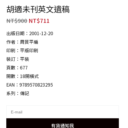
胡適未刊英文遺稿
NT$
900
NT$
711
出版日期：2001-12-20
作者：周質平編
印刷：平版印刷
裝訂：平裝
頁數：677
開數：18開橫式
EAN：9789570823295
系列：傳記
有貨通知我