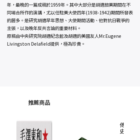
年，最晚的一篇成稿於1959年。其中大部分是胡適旅美期間在不
同場合所作的演講，尤以任駐美大使四年(1938-1942)期間所發表
的居多。是研究胡適早年思想、大使期間活動、他對抗日戰爭的
主張，以及晚年反共言論的重要材料。
原稿由中央研究院胡適紀念館及胡適的美國友人Mr.Eugene
Livingston Delafield提供，極為珍貴。
推薦商品
傅斯年：中國近代歷
楊聯
史與政治中的個體生
命（精裝）