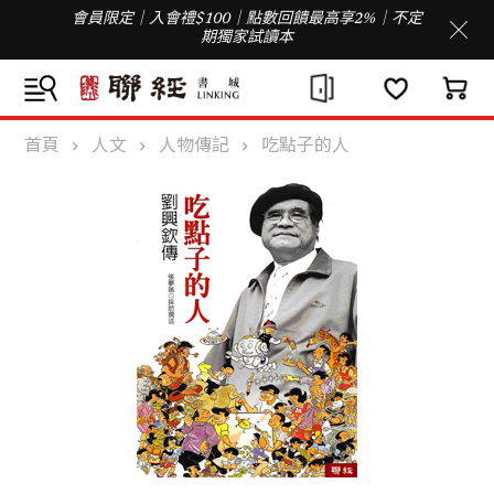
會員限定｜入會禮$100｜點數回饋最高享2%｜不定
期獨家試讀本
首頁
人文
人物傳記
吃點子的人