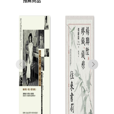
推薦商品
從大饑荒到文化大革
毛
命：一個紅衛兵的告
國」
白
治運
丁學良
NT$
680
NT$
537