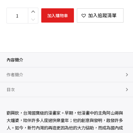
吃
點
加入追蹤清單
加入購物車
子
的
人
數
量
內容簡介
作者簡介
目次
劉興欽，台灣國寶級的漫畫家。早期，他漫畫中的主角阿山哥與
大嬸婆，陪伴許多人度過快樂童年；他的創意與發明，啟發許多
人。如今，新竹內灣的再造更因為他的大力協助，而成為國內成