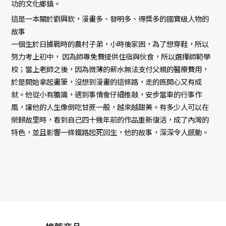
功的文化鄉鎮。
這是一本關於劉興欽，漫畫多、發明多、得獎多的國寶級人物的
故事
一個生於日據戰時的農村子弟，小時後家困，為了想穿鞋，所以
努力考上初中， 因為師專免費提供住宿與伙食，所以選擇師範學
校；當上老師之後，因為微薄的薪水無法支付父親的醫療費用，
於是開始拿起畫筆，沒想到漫畫的這條路，走的既開心又有成
就。他從小有膽識，遇到事情會仔細推敲，安步當車的行事作
風，讓他的人生像倒吃甘蔗一般，越來越甜美。有多少人可以在
榮歸故里時，看到自己四十幾年前的作品重新復活，成了內灣的
特色，並且影響一條鐵路起死回生，他的故事，深深令人感動。