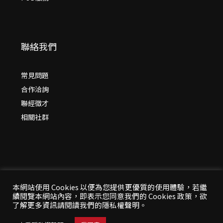
聯絡我們
常見問題
合作洽詢
聯經徵才
相關社群
本網站使用 Cookies 以便為您提供更優質的使用體驗，若繼
續閱覽本網站內容，即表示您同意我們的 Cookies 政策，欲
© 2026 年
聯經出版：思考，連結過去與未來
了解更多資訊請閱讀我們的隱私權聲明。
All Rights Reserved | 本站台資料為版權所有，非經同
意請勿作任何形式之轉載使用