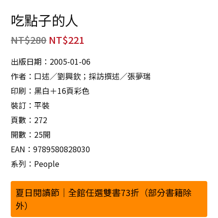
吃點子的人
NT$
280
NT$
221
出版日期：2005-01-06
作者：口述／劉興欽；採訪撰述／張夢瑞
印刷：黑白＋16頁彩色
裝訂：平裝
頁數：272
開數：25開
EAN：9789580828030
系列：People
夏日閱讀節｜全館任選雙書73折（部分書籍除
外）