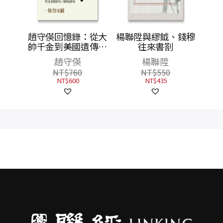
：從大
楊聯陞與繆鉞、錢穆
遺傳學
往來書劄
人生
楊聯陞
NT$
550
NT$
435