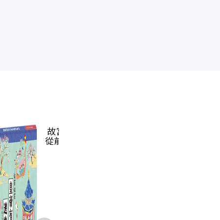
故宮好好玩2：
故宮好好玩，皇
奧運（2024巴黎
奧
從前從前皇帝有
帝帶你逛套書組
奧運紀念書衣
座遊樂園
（《從前從前皇
版）
陳又凌
陳又凌
陳又凌
帝有座動物園》
NT$
380
NT$
760
NT$
380
+《從前從前皇
NT$
300
NT$
570
NT$
300
帝有座遊樂
園》，附贈限量
【有貓就給過】
票卡夾＋作者親
簽【春到斗方】