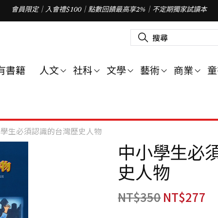
會員限定｜入會禮$100｜點數回饋最高享2%｜不定期獨家試讀本
搜
尋
關
鍵
字
有書籍
人文
社科
文學
藝術
商業
童
:
小學生必須認識的台灣歷史人物
中小學生必
史人物
NT$
350
NT$
277