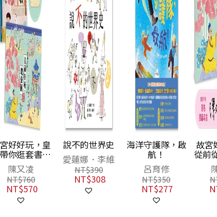
皇
說不的世界史
海洋守護隊，啟
故宮好好玩2：
組
航！
從前從前皇帝有
愛蓮娜．李維
皇
座遊樂園（聯經
呂育修
陳又凌
NT$
390
》
官網獨家，附贈
NT$
308
NT$
350
NT$
380
皇
作者親簽【春到
NT$
277
NT$
300
斗方】一張）
量
】