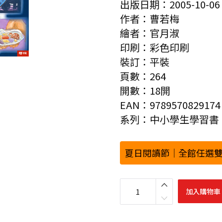
出版日期：2005-10-06
作者：曹若梅
繪者：官月淑
印刷：彩色印刷
裝訂：平裝
頁數：264
開數：18開
EAN：9789570829174
系列：中小學生學習書
夏日閱讀節｜全館任選雙
中
小
加入購物車
學
生
必
須