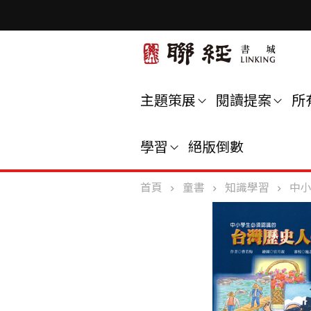
主題策展
閱讀提案
所
學習
絕版倒數
首頁
童書
知識學習
中