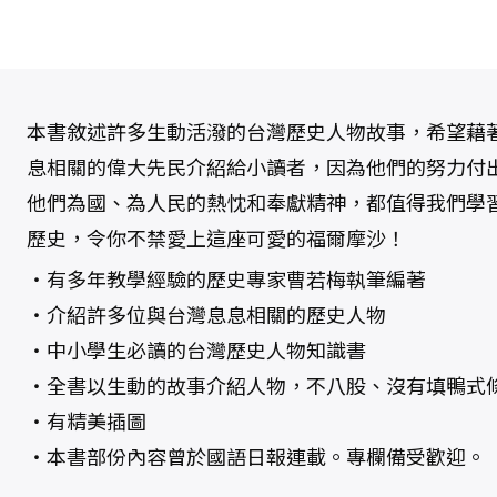
認
識
的
台
灣
歷
史
人
物
本書敘述許多生動活潑的台灣歷史人物故事，希望藉
數
量
息相關的偉大先民介紹給小讀者，因為他們的努力付
他們為國、為人民的熱忱和奉獻精神，都值得我們學
歷史，令你不禁愛上這座可愛的福爾摩沙！
‧有多年教學經驗的歷史專家曹若梅執筆編著
‧介紹許多位與台灣息息相關的歷史人物
‧中小學生必讀的台灣歷史人物知識書
‧全書以生動的故事介紹人物，不八股、沒有填鴨式
‧有精美插圖
‧本書部份內容曾於國語日報連載。專欄備受歡迎。