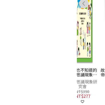
大人也不知道的
故宮好好玩，
不可思議現象大
帝帶你逛套書
集合2：模仿偶
（《從前從前
不可思議現象研
陳又凌
像會學得比較
帝有座動物園
究會
NT$
760
快？
+《從前從前
NT$
570
NT$
350
帝有座遊樂
NT$
277
園》，附贈限
【有貓就給過