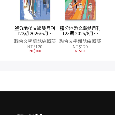
雙月刊
鹽分地帶文學雙月刊
/6月號
123期 2026/8月號
現場）
（臺南野球物語）
編輯部
聯合文學雜誌編輯部
NT$
120
NT$
108