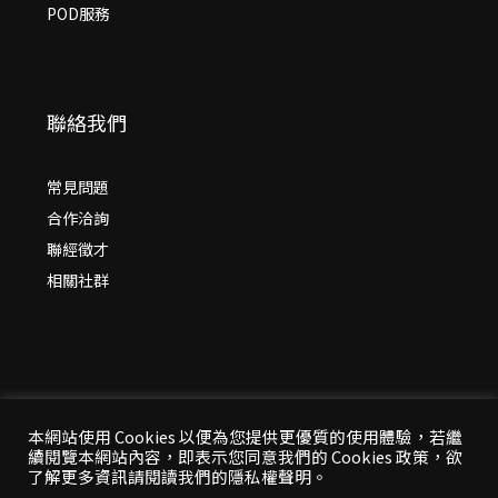
POD服務
聯絡我們
常見問題
合作洽詢
聯經徵才
相關社群
本網站使用 Cookies 以便為您提供更優質的使用體驗，若繼
續閱覽本網站內容，即表示您同意我們的 Cookies 政策，欲
© 2026 年
聯經出版：思考，連結過去與未來
了解更多資訊請閱讀我們的隱私權聲明。
All Rights Reserved | 本站台資料為版權所有，非經同