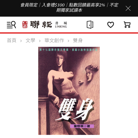
會員限定｜入會禮$100｜點數回饋最高享2%｜不定
期獨家試讀本
首頁
文學
華文創作
雙身